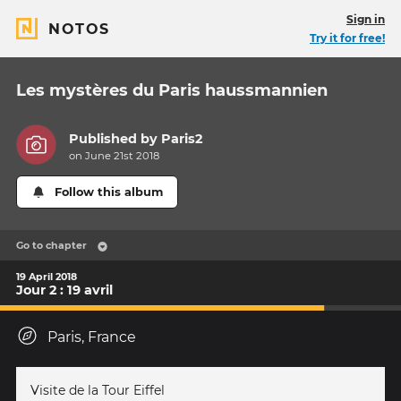
Sign in
NOTOS
Try it for free!
Les mystères du Paris haussmannien
Published by
Paris2
on June 21st 2018
Follow this album
Go to chapter
19 April 2018
Jour 2 : 19 avril
Paris, France
Visite de la Tour Eiffel