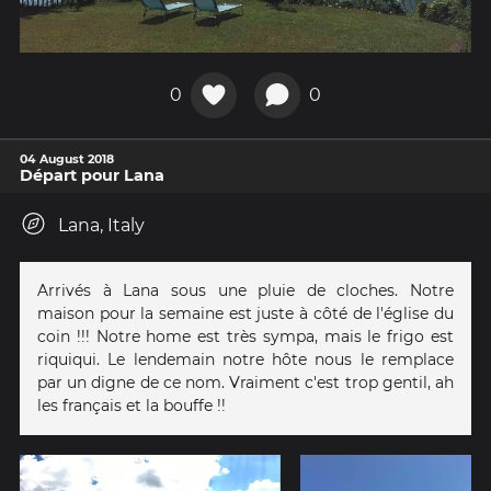
0
0
04 August 2018
Départ pour Lana
Lana, Italy
Arrivés à Lana sous une pluie de cloches. Notre
maison pour la semaine est juste à côté de l'église du
coin !!! Notre home est très sympa, mais le frigo est
riquiqui. Le lendemain notre hôte nous le remplace
par un digne de ce nom. Vraiment c'est trop gentil, ah
les français et la bouffe !!