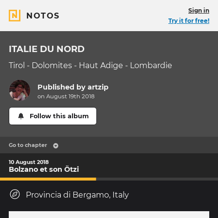
Sign in
NOTOS
Try it for free!
ITALIE DU NORD
Tirol - Dolomites - Haut Adige - Lombardie
Published by
artzip
on August 19th 2018
Follow this album
Go to chapter
10 August 2018
Bolzano et son Ötzi
Provincia di Bergamo, Italy