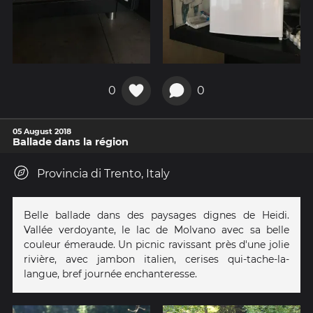
0
0
05 August 2018
Ballade dans la région
Provincia di Trento, Italy
Belle ballade dans des paysages dignes de Heidi.
Vallée verdoyante, le lac de Molvano avec sa belle
couleur émeraude. Un picnic ravissant près d'une jolie
rivière, avec jambon italien, cerises qui-tache-la-
langue, bref journée enchanteresse.