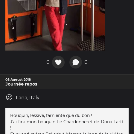
0
0
08 August 2018
Journée repos
Lana, Italy
Bouquin, lessive, farniente que du bon !
J'ai fini mon bouquin Le Chardonneret de Dona Tartt
!!