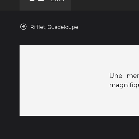
Rifflet, Guadeloupe
Une merv
magnifiqu