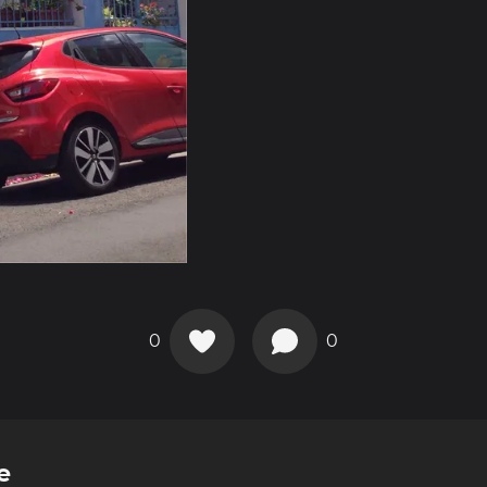
0
0
e