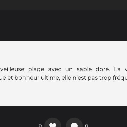
eilleuse plage avec un sable doré. La 
e et bonheur ultime, elle n'est pas trop fré
0
0