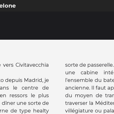
elone
 vers Civitavecchia
sorte de passerelle
une cabine inté
to depuis Madrid, je
l'ensemble du bate
dans le centre de
ancienne. Il faut ap
en ressors le plus
du moyen de trans
 dîner une sorte de
traverser la Médite
rne de type healty
villégiature ou pal