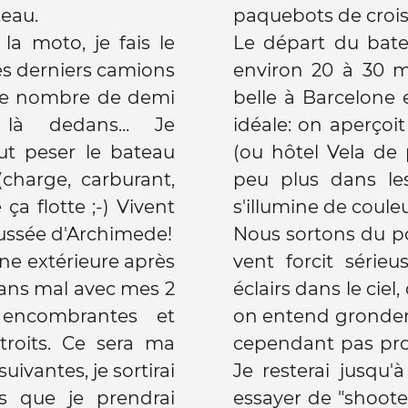
teau.
paquebots de croisiè
a moto, je fais le
Le départ du bate
es derniers camions
environ 20 à 30 m
 le nombre de demi
belle à Barcelone 
là dedans... Je
idéale: on aperçoit
ut peser le bateau
(ou hôtel Vela de
(charge, carburant,
peu plus dans les
 ça flotte ;-) Vivent
s'illumine de couleu
poussée d'Archimede!
Nous sortons du por
ne extérieure après
vent forcit série
ans mal avec mes 2
éclairs dans le ciel
 encombrantes et
on entend gronder 
troits. Ce sera ma
cependant pas proc
uivantes, je sortirai
Je resterai jusqu
es que je prendrai
essayer de "shoote