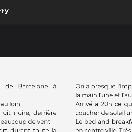
rry
di de Barcelone à
On a presque l'imp
la main l'une et l'au
au loin.
Arrivé à 20h ce qui
uit noire, derrière
coucher de soleil u
 beaucoup de vent.
Le bed and breakfas
ort durant toute la
en centre ville. T