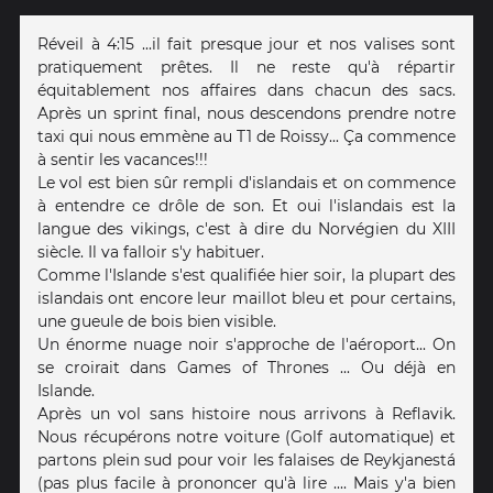
Réveil à 4:15 ...il fait presque jour et nos valises sont
pratiquement prêtes. Il ne reste qu'à répartir
équitablement nos affaires dans chacun des sacs.
Après un sprint final, nous descendons prendre notre
taxi qui nous emmène au T1 de Roissy... Ça commence
à sentir les vacances!!!
Le vol est bien sûr rempli d'islandais et on commence
à entendre ce drôle de son. Et oui l'islandais est la
langue des vikings, c'est à dire du Norvégien du XIII
siècle. Il va falloir s'y habituer.
Comme l'Islande s'est qualifiée hier soir, la plupart des
islandais ont encore leur maillot bleu et pour certains,
une gueule de bois bien visible.
Un énorme nuage noir s'approche de l'aéroport... On
se croirait dans Games of Thrones ... Ou déjà en
Islande.
Après un vol sans histoire nous arrivons à Reflavik.
Nous récupérons notre voiture (Golf automatique) et
partons plein sud pour voir les falaises de Reykjanestá
(pas plus facile à prononcer qu'à lire .... Mais y'a bien