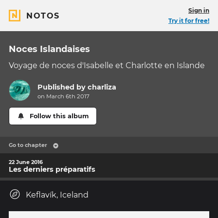
Sign in
NOTOS
Try it for free!
Noces Islandaises
Voyage de noces d'Isabelle et Charlotte en Islande
Published by
charliza
on March 6th 2017
Follow this album
Go to chapter
22 June 2016
Les derniers préparatifs
Keflavík, Iceland