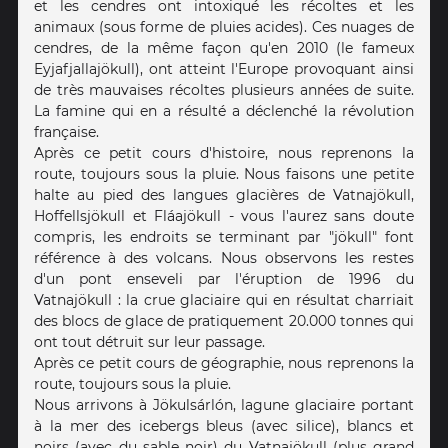
et les cendres ont intoxiqué les récoltes et les
animaux (sous forme de pluies acides). Ces nuages de
cendres, de la même façon qu'en 2010 (le fameux
Eyjafjallajökull), ont atteint l'Europe provoquant ainsi
de très mauvaises récoltes plusieurs années de suite.
La famine qui en a résulté a déclenché la révolution
française.
Après ce petit cours d'histoire, nous reprenons la
route, toujours sous la pluie. Nous faisons une petite
halte au pied des langues glacières de Vatnajökull,
Hoffellsjökull et Fláajökull - vous l'aurez sans doute
compris, les endroits se terminant par "jökull" font
référence à des volcans. Nous observons les restes
d'un pont enseveli par l'éruption de 1996 du
Vatnajökull : la crue glaciaire qui en résultat charriait
des blocs de glace de pratiquement 20.000 tonnes qui
ont tout détruit sur leur passage.
Après ce petit cours de géographie, nous reprenons la
route, toujours sous la pluie.
Nous arrivons à Jökulsárlón, lagune glaciaire portant
à la mer des icebergs bleus (avec silice), blancs et
noirs (avec du sable noir) du Vatnajökull (plus grand