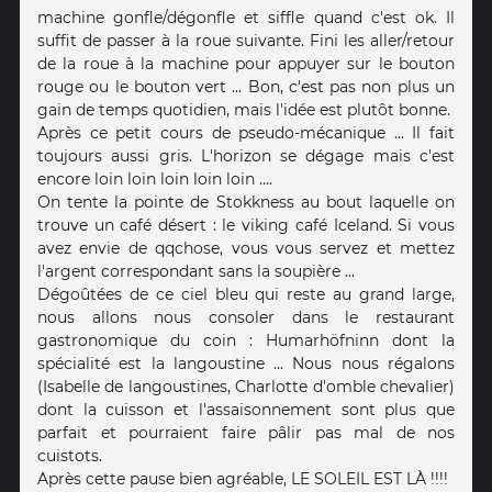
machine gonfle/dégonfle et siffle quand c'est ok. Il
suffit de passer à la roue suivante. Fini les aller/retour
de la roue à la machine pour appuyer sur le bouton
rouge ou le bouton vert ... Bon, c'est pas non plus un
gain de temps quotidien, mais l'idée est plutôt bonne.
Après ce petit cours de pseudo-mécanique ... Il fait
toujours aussi gris. L'horizon se dégage mais c'est
encore loin loin loin loin loin ....
On tente la pointe de Stokkness au bout laquelle on
trouve un café désert : le viking café Iceland. Si vous
avez envie de qqchose, vous vous servez et mettez
l'argent correspondant sans la soupière ...
Dégoûtées de ce ciel bleu qui reste au grand large,
nous allons nous consoler dans le restaurant
gastronomique du coin : Humarhöfninn dont la
spécialité est la langoustine ... Nous nous régalons
(Isabelle de langoustines, Charlotte d'omble chevalier)
dont la cuisson et l'assaisonnement sont plus que
parfait et pourraient faire pâlir pas mal de nos
cuistots.
Après cette pause bien agréable, LE SOLEIL EST LÀ !!!!