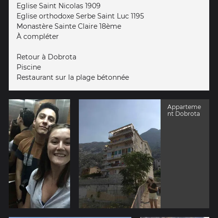
Eglise Saint Nicolas 1909
Eglise orthodoxe Serbe Saint Luc 1195
Monastère Sainte Claire 18ème
À compléter
Retour à Dobrota
Piscine
Restaurant sur la plage bétonnée
Apparteme
nt Dobrota