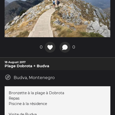
0
0
18 August 2017
Plage Dobrota + Budva
Budva, Montenegro
Bronzette à la plage à Dobrota
Repas
Piscine à la résidence
Visite de Budva