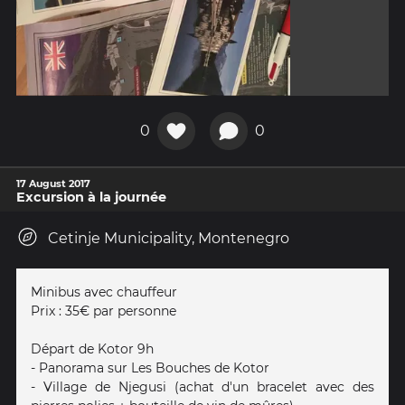
0
0
17 August 2017
Excursion à la journée
Cetinje Municipality, Montenegro
Minibus avec chauffeur
Prix : 35€ par personne
Départ de Kotor 9h
- Panorama sur Les Bouches de Kotor
- Village de Njegusi (achat d'un bracelet avec des