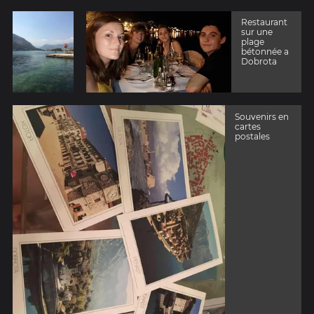
Restaurant
sur une
plage
bétonnée a
Dobrota
Souvenirs en
cartes
postales