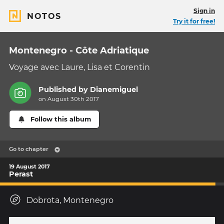
Sign in
NOTOS
Try it for free!
Montenegro - Côte Adriatique
Voyage avec Laure, Lisa et Corentin
Published by
Dianemiguel
on August 30th 2017
Follow this album
Go to chapter
19 August 2017
Perast
Dobrota, Montenegro