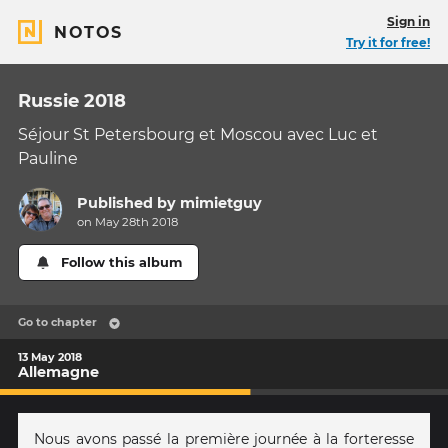
Sign in
NOTOS
Try it for free!
Russie 2018
Séjour St Petersbourg et Moscou avec Luc et
Pauline
Published by
mimietguy
on May 28th 2018
Follow this album
Go to chapter
13 May 2018
Allemagne
Nous avons passé la première journée à la forteresse