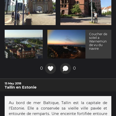
Coucher de
soleil a
Warnemün
de vu du
navire
0
0
15 May 2018
Tallin en Estonie
Au bord de mer Baltique, Tallin est la capitale de
l'Estonie. Elle a conservée sa vieille ville pavée et
entourée de remparts. Une enceinte fortifiée entoure