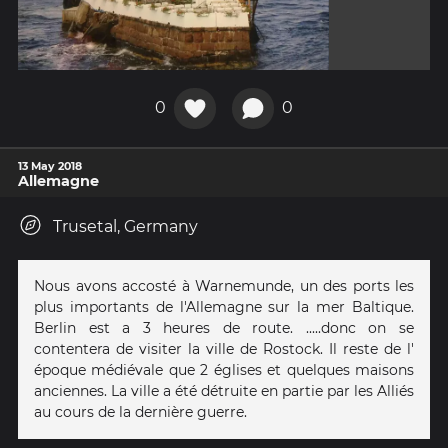
0
0
13 May 2018
Allemagne
Trusetal, Germany
Nous avons accosté à Warnemunde, un des ports les
plus importants de l'Allemagne sur la mer Baltique.
Berlin est a 3 heures de route. .....donc on se
contentera de visiter la ville de Rostock. Il reste de l'
époque médiévale que 2 églises et quelques maisons
anciennes. La ville a été détruite en partie par les Alliés
au cours de la dernière guerre.