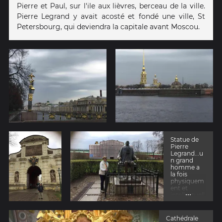
Pierre et Paul, sur l'ile aux lièvres, berceau de la ville.
Pierre Legrand y avait acosté et fondé une ville, St
Petersbourg, qui deviendra la capitale avant Moscou.
Statue de
Pierre
Legrand...u
n grand
homme a
la fois
physiquem
ent et
...
intellectuell
ement
Cathédrale