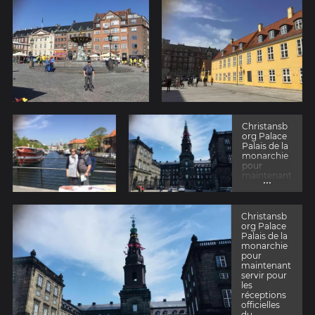
Christansb
org Palace
Palais de la
monarchie
pour
maintenant
...
servir pour
les
réceptions
officielles
Christansb
du
org Palace
gouvernem
Palais de la
ent
monarchie
pour
maintenant
servir pour
les
réceptions
officielles
du