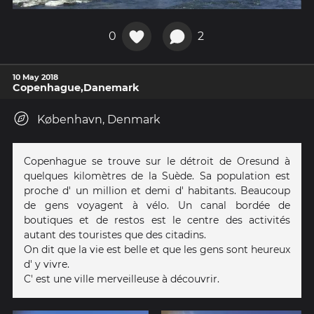
0
2
10 May 2018
Copenhague,Danemark
København, Denmark
Copenhague se trouve sur le détroit de Oresund à
quelques kilomètres de la Suède. Sa population est
proche d' un million et demi d' habitants. Beaucoup
de gens voyagent à vélo. Un canal bordée de
boutiques et de restos est le centre des activités
autant des touristes que des citadins.
On dit que la vie est belle et que les gens sont heureux
d' y vivre.
C' est une ville merveilleuse à découvrir.