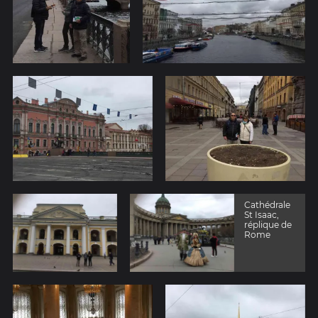
Cathédrale
St Isaac,
réplique de
Rome