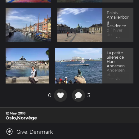
Palais
Amalienbor
g
Residence
d ´ hiver
des
...
monarques
La petite
Sirène de
Hans
Andersen
Andersen
était
...
Danois
0
3
12 May 2018
Oslo,Norvège
Give, Denmark