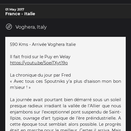
01 May 2017
France - Italie
Voghera, Italy
590 Kms - Arrivée Voghera Italie
Il fait froid sur le Puy en Velay
https://youtu.be/5oeiTXyt19o
La chronique du jour par Fred
« Avec tous ces Spoutniks y’a plus d'saison mon bon
m’sieur ! »
La journée avait pourtant bien démarré sous un soleil
presque radieux irradiant la vallée de l’Allier que nous
enjambons sur l’exceptionnel pont suspendu de Saint-
Ilpize, ouvrage d’art typique de l’ère préindustrielle. A
cette époque tout semblait alors possible. Le progrès
était en marche pour le meilleur. Certes il arriva. Mais