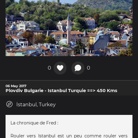
0
0
06 May 2017
Plovdiv Bulgarie - Istanbul Turquie ==> 450 Kms
İstanbul, Turkey
La chronique de Fred :
Rouler vers Istanbul est un peu comme rouler vers