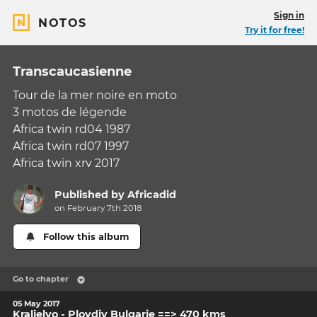
Sign in
NOTOS
Try it for free!
Transcaucasienne
Tour de la mer noire en moto
3 motos de légende
Africa twin rd04 1987
Africa twin rd07 1997
Africa twin xrv 2017
Published by
Africadid
on February 7th 2018
Follow this album
Go to chapter
05 May 2017
Kraljelvo - Plovdiv Bulgarie ==> 470 kms