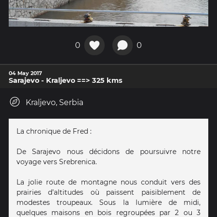
0
0
04 May 2017
Sarajevo - Kraljevo ==> 325 kms
Kraljevo, Serbia
La chronique de Fred :
De Sarajevo nous décidons de poursuivre notre
voyage vers Srebrenica.
La jolie route de montagne nous conduit vers des
prairies d’altitudes où paissent paisiblement de
modestes troupeaux. Sous la lumière de midi,
quelques maisons en bois regroupées par 2 ou 3