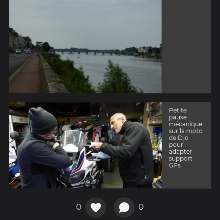
Petite
pause
mécanique
sur la moto
de Djo
pour
adapter
support
GPs
0
0