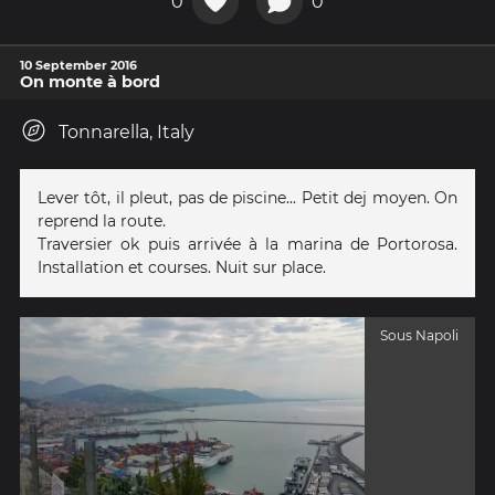
0
0
10 September 2016
On monte à bord
Tonnarella, Italy
Lever tôt, il pleut, pas de piscine... Petit dej moyen. On
reprend la route.
Traversier ok puis arrivée à la marina de Portorosa.
Installation et courses. Nuit sur place.
Sous Napoli