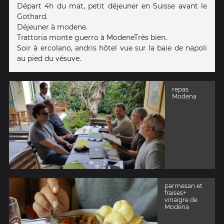
Départ 4h du mat, petit déjeuner en Suisse avant le
Gothard.
Déjeuner à modene.
Trattoria monte guerro à ModeneTrès bien.
Soir à ercolano, andris hôtel vue sur la baie de napoli
au pied du vésuve.
repas
Modena
parmesan et
fraises+
vinaigre de
Modena