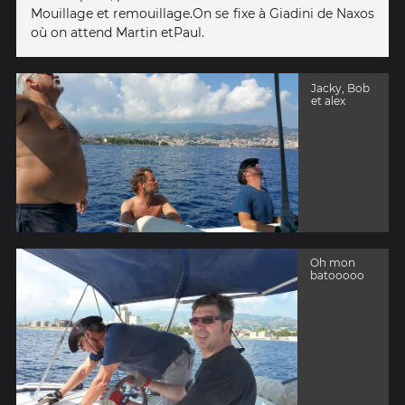
Mouillage et remouillage.On se fixe à Giadini de Naxos
où on attend Martin etPaul.
Jacky, Bob
et alex
Oh mon
batooooo