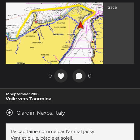
trace
0
0
12 September 2016
Voile vers Taormina
Giardini Naxos, Italy
Rv capitaine nommé par l'amiral jacky.
Vent et pluie, pétole et soleil.