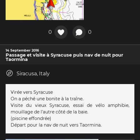
0
0
14 September 2016
Passage et visite à Syracuse puis nav de nuit pour
Taormina
Siracusa, Italy
Virée vers Syracuse
On a péché une bonite à la traîne.
Visite du vieux Syracuse, essai de vélo amphibie,
mouillage de l'autre côté de la baie.
(piscine effondrée)
Départ pour la nav de nuit vers Taormina.