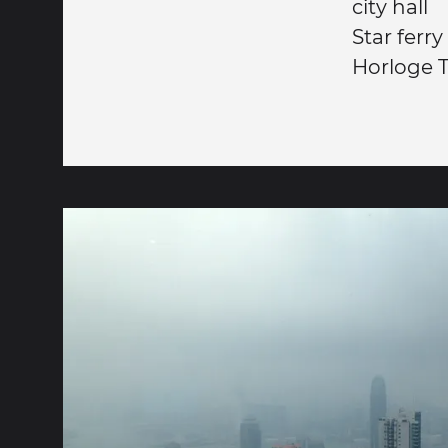
city hall
Star ferry
Horloge T