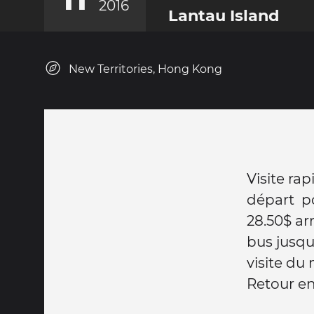
2016
Lantau Island
New Territories, Hong Kong
Visite rap
départ p
28.50$ ar
bus jusqu
visite du
Retour en