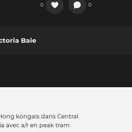
0
0
ictoria Baie
 Hong kongais dans Central
ria avec a/r en peak tram