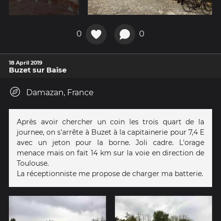
0
0
18 April 2019
Buzet sur Baïse
Damazan, France
Après avoir chercher un coin les trois quart de la
journee, on s'arrête à Buzet à la capitainerie pour 7,4 E
avec un jeton pour la borne. Joli cadre. L'orage
menace mais on fait 14 km sur la voie en direction de
Toulouse.
La réceptionniste me propose de charger ma batterie.