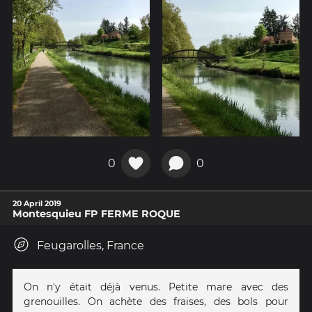
0
0
20 April 2019
Montesquieu FP FERME ROQUE
Feugarolles, France
On n'y était déjà venus. Petite mare avec des
grenouilles. On achète des fraises, des bols pour