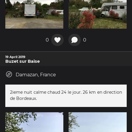
0
0
19 April 2019
Buzet sur Baïse
Damazan, France
2ieme nuit calme chaud 24 le jour. 26 km en direction
de Bordeaux.