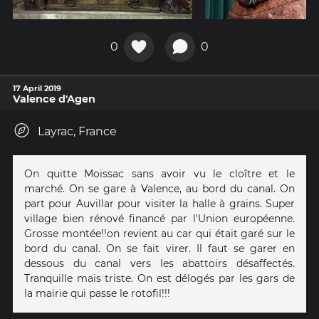
0
0
17 April 2019
Valence d'Agen
Layrac, France
On quitte Moissac sans avoir vu le cloître et le
marché. On se gare à Valence, au bord du canal. On
part pour Auvillar pour visiter la halle à grains. Super
village bien rénové financé par l'Union européenne.
Grosse montée!!on revient au car qui était garé sur le
bord du canal. On se fait virer. Il faut se garer en
dessous du canal vers les abattoirs désaffectés.
Tranquille mais triste. On est délogés par les gars de
la mairie qui passe le rotofil!!!