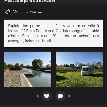
Moissac le pont du Bartac FP
Moissac, France
Exploitation pommiers en fleurs Un tour en vélo à
Moissac 12,5 km Pont canal. On doit manger à la table
d'hôte. Repas correcte 20 euros on acheté des
asperges, fraises et de l'ail.
0
0