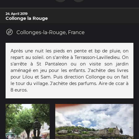
24 April 2019
Collonge la Rouge
Collonges-la-Rouge, France
Après une nuit les pieds en pente et bp de pluie, on
repart au soleil. on s'arrête à Terrasson-Lavilledieu. On
s'arrête à St Pantaleon ou on visite son jardin
aménagé en jeu pour les enfants. J'achète des livres
pour Lilou et Sam. Puis direction Collonge ou on fait
le tour du village. J'achète des parfums. Aire de ccar à
8 euros.