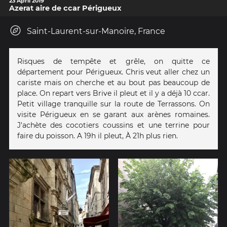
23 April 2019
Azerat aire de ccar Périgueux
Saint-Laurent-sur-Manoire, France
Risques de tempête et grêle, on quitte ce
département pour Périgueux. Chris veut aller chez un
cariste mais on cherche et au bout pas beaucoup de
place. On repart vers Brive il pleut et il y a déjà 10 ccar.
Petit village tranquille sur la route de Terrassons. On
visite Périgueux en se garant aux arènes romaines.
J'achète des cocotiers coussins et une terrine pour
faire du poisson. A 19h il pleut, À 21h plus rien.