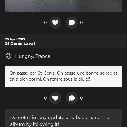
0
0
26 April 2019
St Genis Laval
Hurigny, France
On passe par St Genis. On passe une bonne soirée et
on a bien dormi. On rentre sous la pluie!!
0
0
Do not miss any update and bookmark this
album by following it!