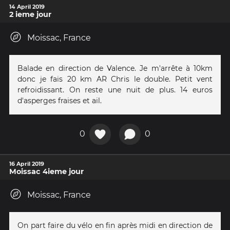
14 April 2019
2 ieme jour
Moissac, France
Balade en direction de Valence. Je m'arrête à 10km
donc je fais 20 km AR Chris le double. Petit vent
refroidissant. On reste une nuit de plus. 14 euros
d'asperges fraises et ail.
0
0
16 April 2019
Moissac 4ieme jour
Moissac, France
On part faire du vélo en fin après midi en direction de