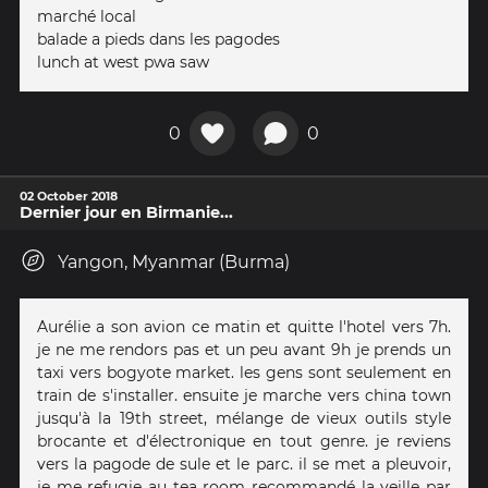
marché local
balade a pieds dans les pagodes
lunch at west pwa saw
0
0
02 October 2018
Dernier jour en Birmanie...
Yangon, Myanmar (Burma)
Aurélie a son avion ce matin et quitte l'hotel vers 7h.
je ne me rendors pas et un peu avant 9h je prends un
taxi vers bogyote market. les gens sont seulement en
train de s'installer. ensuite je marche vers china town
jusqu'à la 19th street, mélange de vieux outils style
brocante et d'électronique en tout genre. je reviens
vers la pagode de sule et le parc. il se met a pleuvoir,
je me refugie au tea room recommandé la veille par