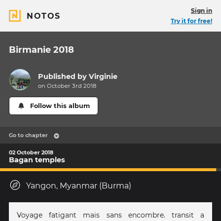
Sign in
NOTOS
Try it for free!
Birmanie 2018
Published by
Virginie
on October 3rd 2018
Follow this album
Go to chapter
02 October 2018
Bagan temples
Yangon, Myanmar (Burma)
Voyage fatigant mais sans encombre. transit a