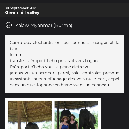
30 September 2018
Green hill valley
Kalaw, Myanmar (Burma)
Camp des éléphants. on leur donne à manger et le
bain.
lunch
transfert aéroport heho pr le vol vers bagan.
l'aéroport d'heho vaut la peine d'etre vu .
jamais vu un aeroport pareil, sale, controles presque
inexistants, aucun affichage des vols nulle part, appel
dans un gueulophone en brandissant un panneau