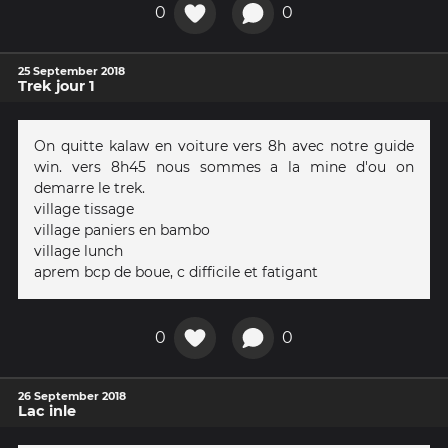
0
0
25 September 2018
Trek jour 1
On quitte kalaw en voiture vers 8h avec notre guide
win. vers 8h45 nous sommes a la mine d'ou on
demarre le trek.
village tissage
village paniers en bambo
village lunch
aprem bcp de boue, c difficile et fatigant
0
0
26 September 2018
Lac inle