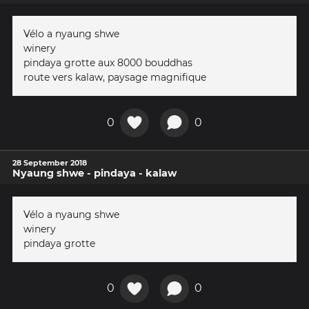
Vélo a nyaung shwe
winery
pindaya grotte aux 8000 bouddhas
route vers kalaw, paysage magnifique
0
0
28 September 2018
Nyaung shwe - pindaya - kalaw
Vélo a nyaung shwe
winery
pindaya grotte
0
0