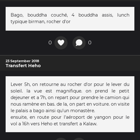
Bago, bouddha couché, 4 bouddha assis, lunch
typique birman, rocher d'or
0
0
23 September 2018
Transfert Heho
Lever 5h, on retourne au rocher d'or pour le lever du
soleil. la vue est magnifique. on prend le petit
dejeuner et a 7h, on repart pour prendre le camion qui
nous ramène en bas. de la, on part en voiture. on visite
le palais a bago ainsi qu'un monastère.
ensuite, en route pour l'aéroport de yangon pour le
vol a 16h vers Heho et transfert a Kalaw.