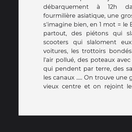
débarquement à 12h d
tuk, les bus de touristes chi
fourmilière asiatique, une gr
dans l'ambiance direct et vio
s'imagine bien, en 1 mot = l
le Wat Pho, premier temple d
partout, des piétons qui s
avec le Bouddha couché de 4
scooters qui slaloment eu
autour, repérage et on rentre 
voitures, les trottoirs bond
fatigués du trajet et voul
l'air pollué, des poteaux avec 
lendemain. Premier repas tha
qui pendent par terre, des s
de la guesthouse, avec bel
les canaux ..... On trouve un
Praya, le fleuve de la capitale
vieux centre et on rejoint l