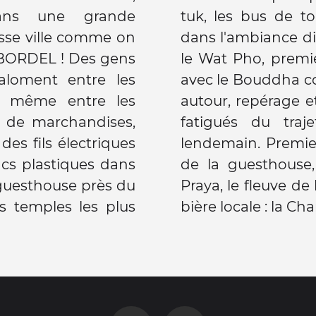
ans une grande
nois, ... on est mis
osse ville comme on
lemment ! On visite
e BORDEL ! Des gens
'une longue série,
laloment entre les
5m, ballade un peu
x même entre les
assez tôt à l'hôtel,
és de marchandises,
ant partir tôt le
des fils électriques
ï au dernier étage
acs plastiques dans
le vue sur le Chao
e guesthouse près du
. On goûte déja à la
es temples les plus
bière locale : la Cha