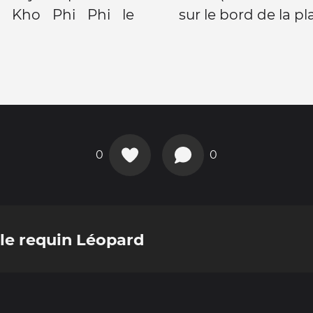
à Kho Phi Phi le
sur le bord de la pla
0
0
le requin Léopard