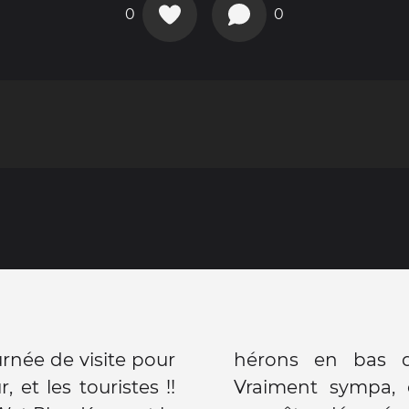
0
0
urnée de visite pour
s des maisons ..
 et les touristes !!
 d'être en bateau