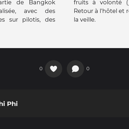
artie de Bangkok
 ça, concept fun).
alisée, avec des
dernier étage comme
s sur pilotis, des
la veille.
0
0
hi Phi