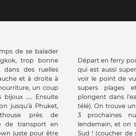
temps de se balader
gkok, trop bonne
Départ en ferry pour
e dans des ruelles
qui est aussi supe
auche et à droite à
voir le point de vu
nourriture, un coup
supers plages e
ijoux ..... Ensuite
plongent dans l'e
ion jusqu'à Phuket,
télé). On trouve 
sthouse près de
3 prochaines nu
ée de transport en
lendemain, et on 
wn juste pour être
Sud ! (coucher de s