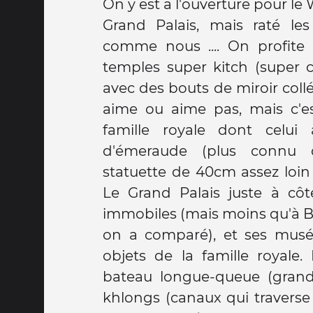
On y est à l'ouverture pour le
pour être déposés de l'autre 
Grand Palais, mais raté les 
situe le Wat Arun (temple de 
comme nous .... On profit
sur les pièces de monnaie, 
temples super kitch (super c
complète pendant notre pass
avec des bouts de miroir collés
table roulante d'une thailand
aime ou aime pas, mais c'est
la route, on décide de faire 
famille royale dont celui
pour la fin de journée et on pa
d'émeraude (plus connu qu
de Jim Thompson, maison t
statuette de 40cm assez loin
ancien espion américain qui 
Le Grand Palais juste à cô
de la soie en Thaïlande, mai
immobiles (mais moins qu'à 
super jolie et remplie de vieu
on a comparé), et ses musé
visite super ! On va ensuite à l
objets de la famille royale.
tour la plus haute de Thaïla
bateau longue-queue (grand
rappelle bien), pour avoir
khlongs (canaux qui traverse l
Bangkok, et le billet comp