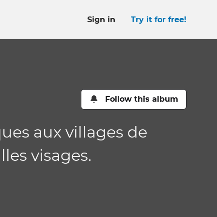
Sign in
Try it for free!
Follow this album
ues aux villages de
les visages.