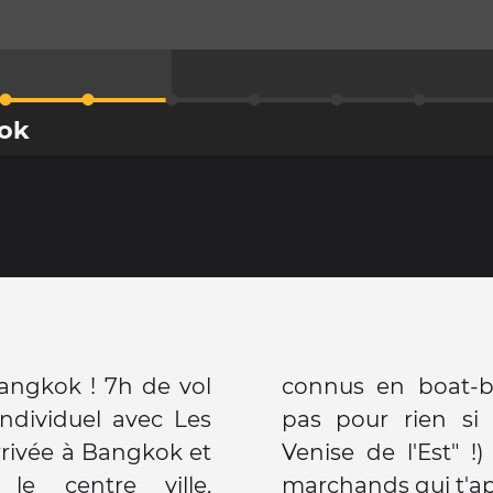
kok
angkok ! 7h de vol
rettos d'ici, c'est
ndividuel avec Les
est surnommé "la
Arrivée à Bangkok et
t submergé par les
le centre ville,
s chauffeurs de tuk-