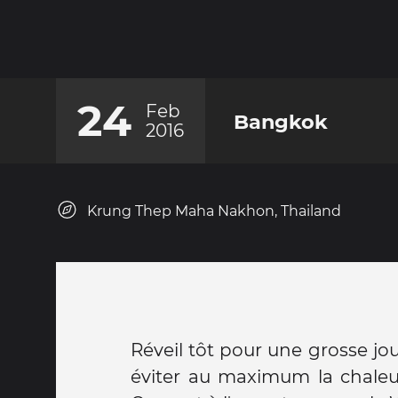
24
Feb
Bangkok
2016
Krung Thep Maha Nakhon, Thailand
Réveil tôt pour une grosse jo
hérons en bas des portail
éviter au maximum la chaleur,
Vraiment sympa, on profite