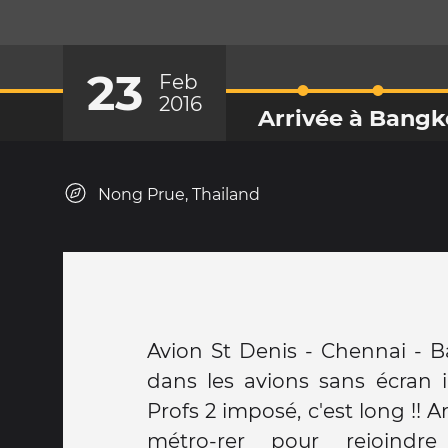
23
Feb
2016
Arrivée à Bang
Nong Prue, Thailand
Avion St Denis - Chennai - B
connus en boat-bus (les vapo
dans les avions sans écran i
pas pour rien si Bangkok 
Profs 2 imposé, c'est long !! 
Venise de l'Est" !) et on es
métro-rer pour rejoindre 
marchands qui t'appellent, le