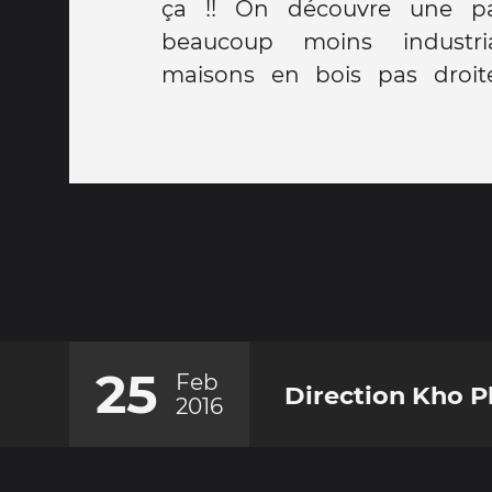
ça !! On découvre une p
fruits à volonté (jamais vu
beaucoup moins industri
Retour à l'hôtel et repas au 
maisons en bois pas droite
25
Feb
Direction Kho P
2016