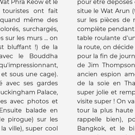
 Wat Phra Keow et le
côté du fleuve où se
touristes ont fait
l'Aube), très connu,
e quand même des
mais en rénovation
olorés, surchargés,
age !! Repas à une
 sur les murs ... on
aise sur le bord de
 bluffant !) de la
confiance au Routard
 avec le Bouddha
rt visiter la maison
'impressionnant,
oute en teck d'un
 et sous une cage).
relance l'industrie
té avec ses gardes
son traditionnelle
Buckingham Palace,
x objets asiatiques,
es avec photos et
a tour Baiyoke II, la
 Ensuite balade en
nde (308m si je me
e pirogue) sur les
 une vue sur tout
a ville), super cool
rend un buffet de