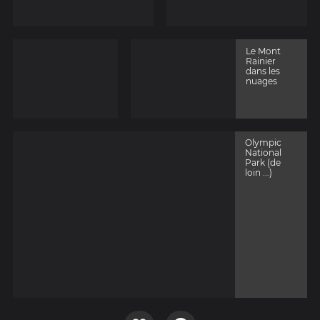
Le Mont
Rainier
dans les
nuages
Olympic
National
Park (de
loin ...)