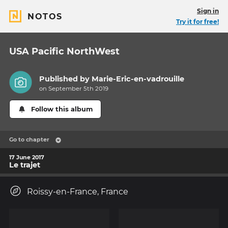
Sign in
NOTOS
Try it for free!
USA Pacific NorthWest
Published by
Marie-Eric-en-vadrouille
on September 5th 2019
Follow this album
Go to chapter
17 June 2017
Le trajet
Roissy-en-France, France