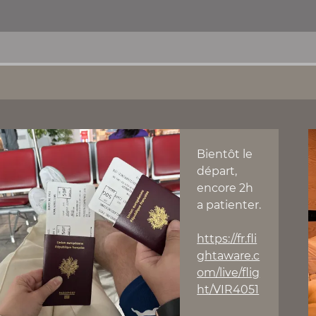
Bientôt le
départ,
encore 2h
a patienter.
https://fr.fli
ghtaware.c
om/live/flig
ht/VIR4051