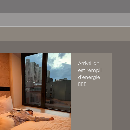
Arrivé, on
est rempli
d’énergie
👍🏻🔥