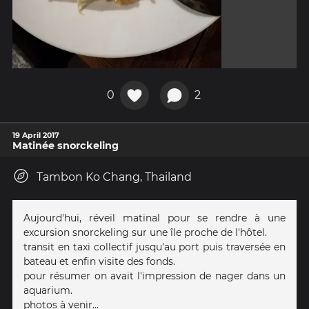
0
2
19 April 2017
Matinée snorckeling
Tambon Ko Chang, Thailand
Aujourd'hui, réveil matinal pour se rendre à une
excursion snorckeling sur une île proche de l'hôtel.
transit en taxi collectif jusqu'au port puis traversée en
bateau et enfin visite des fonds.
pour résumer on avait l'impression de nager dans un
aquarium.
photos à venir...