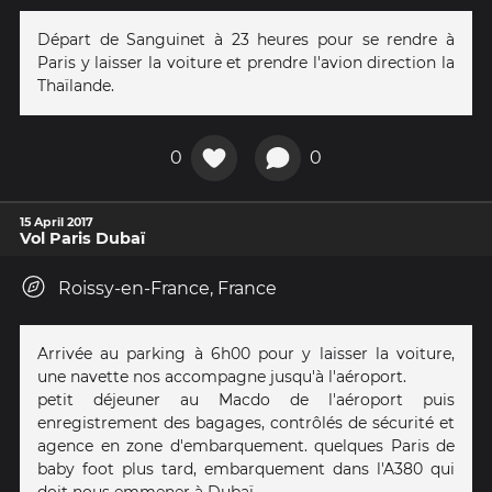
Départ de Sanguinet à 23 heures pour se rendre à
Paris y laisser la voiture et prendre l'avion direction la
Thaïlande.
0
0
15 April 2017
Vol Paris Dubaï
Roissy-en-France, France
Arrivée au parking à 6h00 pour y laisser la voiture,
une navette nos accompagne jusqu'à l'aéroport.
petit déjeuner au Macdo de l'aéroport puis
enregistrement des bagages, contrôlés de sécurité et
agence en zone d'embarquement. quelques Paris de
baby foot plus tard, embarquement dans l'A380 qui
doit nous emmener à Dubaï.