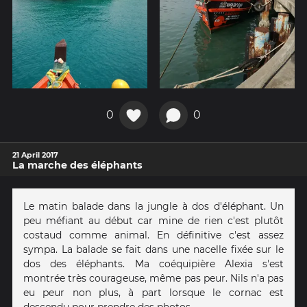
0
0
21 April 2017
La marche des éléphants
Le matin balade dans la jungle à dos d'éléphant. Un
peu méfiant au début car mine de rien c'est plutôt
costaud comme animal. En définitive c'est assez
sympa. La balade se fait dans une nacelle fixée sur le
dos des éléphants. Ma coéquipière Alexia s'est
montrée très courageuse, même pas peur. Nils n'a pas
eu peur non plus, à part lorsque le cornac est