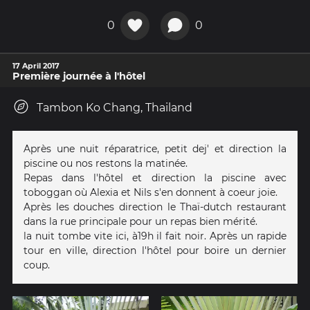
0
0
17 April 2017
Première journée à l'hôtel
Tambon Ko Chang, Thailand
Après une nuit réparatrice, petit dej' et direction la
piscine ou nos restons la matinée.
Repas dans l'hôtel et direction la piscine avec
toboggan où Alexia et Nils s'en donnent à coeur joie.
Après les douches direction le Thaï-dutch restaurant
dans la rue principale pour un repas bien mérité.
la nuit tombe vite ici, à19h il fait noir. Après un rapide
tour en ville, direction l'hôtel pour boire un dernier
coup.