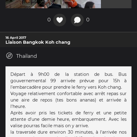
0
0
16 April 2017
Liaison Bangkok Koh chang
Thailand
Départ à 9h00 de la station de bus. Bus
gouvernemental 99 arrivée prévue pour 15h à
l'embarcadère pour prendre le ferry vers Koh chang.
Voyage relativement confortable avec arrêt repas sur
une aire de repos (tes bons ananas) et arrivée à
l'heure.
Après avoir pris les tickets de ferry et une petite
attente d'une demie heure, embarquement. Avec les
valise pourras facile mais on y arrive.
la traversée dure environ 30 minutes, à l'arrivée nos