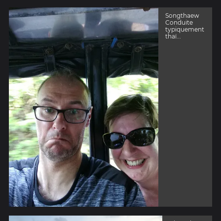
Songthaew
Conduite
typiquement
thaï...