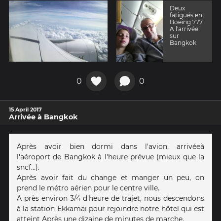
Deux
fatigués en
Boeing 777
A l'arrivée
sur
Bangkok
0
0
15 April 2017
Arrivée à Bangkok
Après avoir bien dormi dans l'avion, arrivéeà
l'aéroport de Bangkok à l'heure prévue (mieux que la
sncf...).
Après avoir fait du change et manger un peu, on
prend le métro aérien pour le centre ville.
A près environ 3/4 d'heure de trajet, nous descendons
à la station Ekkamai pour rejoindre notre hôtel qui est
atteint Après une dizaine de minutes de marche.