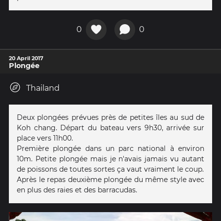
0
0
20 April 2017
Plongée
Thailand
Deux plongées prévues près de petites îles au sud de
Koh chang. Départ du bateau vers 9h30, arrivée sur
place vers 11h00.
Première plongée dans un parc national à environ
10m. Petite plongée mais je n'avais jamais vu autant
de poissons de toutes sortes ça vaut vraiment le coup.
Après le repas deuxième plongée du même style avec
en plus des raies et des barracudas.