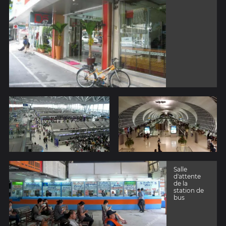
Salle
d'attente
de la
station de
bus