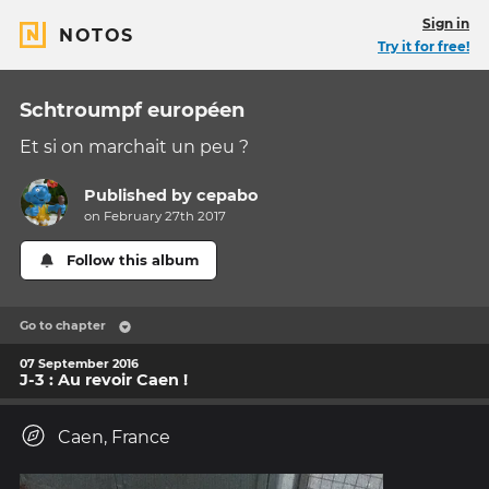
Sign in
NOTOS
Try it for free!
Schtroumpf européen
Et si on marchait un peu ?
Published by
cepabo
on February 27th 2017
Follow this album
Go to chapter
07 September 2016
J-3 : Au revoir Caen !
Caen, France