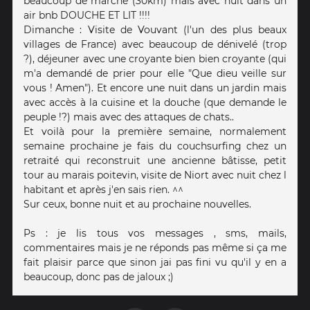
beaucoup de marche (30km) mais avec nuit dans un
air bnb DOUCHE ET LIT !!!!
Dimanche : Visite de Vouvant (l'un des plus beaux
villages de France) avec beaucoup de dénivelé (trop
?), déjeuner avec une croyante bien bien croyante (qui
m'a demandé de prier pour elle "Que dieu veille sur
vous ! Amen"). Et encore une nuit dans un jardin mais
avec accès à la cuisine et la douche (que demande le
peuple !?) mais avec des attaques de chats..
Et voilà pour la première semaine, normalement
semaine prochaine je fais du couchsurfing chez un
retraité qui reconstruit une ancienne bâtisse, petit
tour au marais poitevin, visite de Niort avec nuit chez l
habitant et après j'en sais rien. ^^
Sur ceux, bonne nuit et au prochaine nouvelles.
Ps : je lis tous vos messages , sms, mails,
commentaires mais je ne réponds pas même si ça me
fait plaisir parce que sinon jai pas fini vu qu'il y en a
beaucoup, donc pas de jaloux ;)