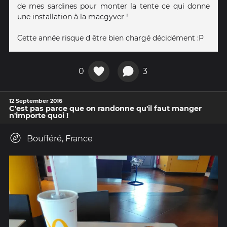
de mes sardines pour monter la tente ce qui donne
une installation à la macgyver !
Cette année risque d être bien chargé décidément :P
0
3
12 September 2016
C'est pas parce que on randonne qu'il faut manger
n'importe quoi !
Boufféré, France