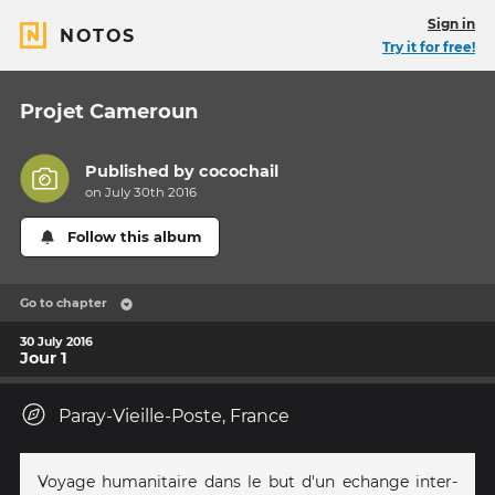
Sign in
NOTOS
Try it for free!
Projet Cameroun
Published by
cocochail
on July 30th 2016
Follow this album
Go to chapter
30 July 2016
Jour 1
Paray-Vieille-Poste, France
Voyage humanitaire dans le but d'un echange inter-