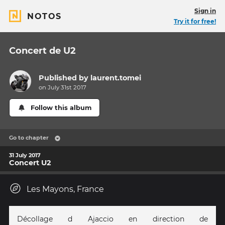
Sign in
NOTOS
Try it for free!
Concert de U2
Published by
laurent.tomei
on July 31st 2017
Follow this album
Go to chapter
31 July 2017
Concert U2
Les Mayons, France
Décollage d Ajaccio en direction de