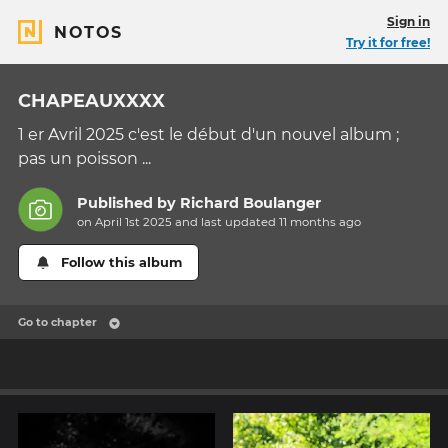
Sign in
NOTOS
Try it for free!
CHAPEAUXXXX
1 er Avril 2025 c'est le début d'un nouvel album ;
pas un poisson ...
Published by
Richard Boulanger
on April 1st 2025 and last updated
11 months
ago
Follow this album
Go to chapter