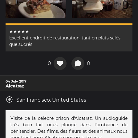
★★★★★
Excellent endroit de restauration, tant en plats salés
que sucrés
0
0
04 July 2017
Alcatraz
San Francisco, United States
Visite de la célèbre prison d'Alcatraz. Un audioguide
très bien fait nous plonge dans l'ambiance du
pénitencier. Des films, des fleurs et des animaux nous
montrent aussi Alcatraz sous un autre jour.