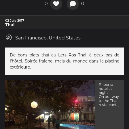
0
0
02 July 2017
Thai
San Francisco, United States
De bons plats thaï au Lers Ros Thaï, à deux pas de
l'hôtel. Soirée fraîche, mais du monde dans la piscine
extérieure.
Phoenix
hotel at
night
On our way
to the Thai
restaurant..,