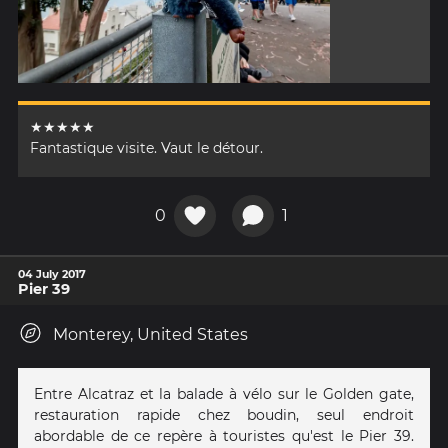
★★★★★
Fantastique visite. Vaut le détour.
0
1
04 July 2017
Pier 39
Monterey, United States
Entre Alcatraz et la balade à vélo sur le Golden gate,
restauration rapide chez boudin, seul endroit
abordable de ce repère à touristes qu'est le Pier 39.