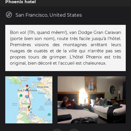
Phoenix hotel
San Francisco, United States
Bon vol (11h, quand mêem!), van Dodge Gran Caravan
(porte bien son nom), route très facile jusqu'à l'hôtel.
Premières visions des montagnes arrêtant leurs
nuages de ouatés et de la ville qui n'arrête pas ses
propres tours de grimper. L'hôtel Phœnix est très
original, bien décoré et l'accueil est chaleureux.