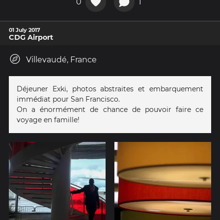
0
1
01 July 2017
CDG Airport
Villevaudé, France
Déjeuner Exki, photos abstraites et embarquement
immédiat pour San Francisco.
On a énormément de chance de pouvoir faire ce
voyage en famille!