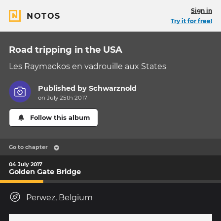
Sign in
NOTOS
Try it for free!
Road tripping in the USA
Les Raymackos en vadrouille aux States
Published by
Schwarznold
on July 25th 2017
Follow this album
Go to chapter
04 July 2017
Golden Gate Bridge
Perwez, Belgium