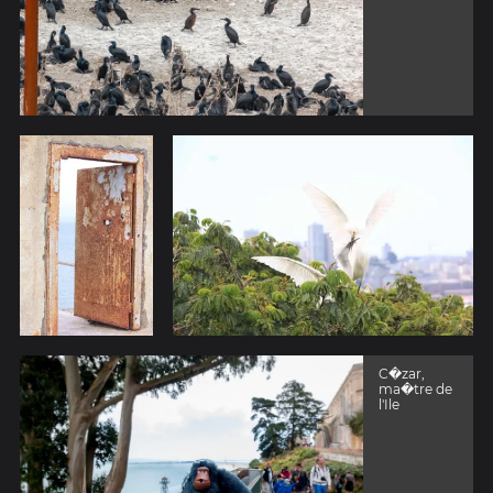
C�zar,
ma�tre de
l'Ile