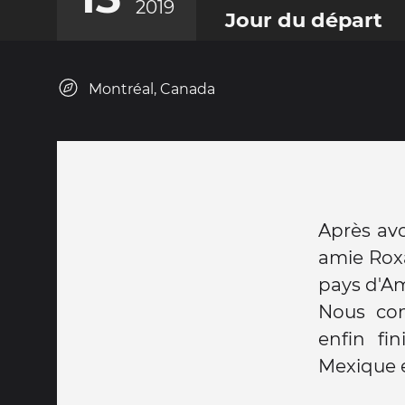
2019
Jour du départ
Montréal, Canada
Après avo
amie Roxa
pays d'A
Nous com
enfin fi
Mexique e