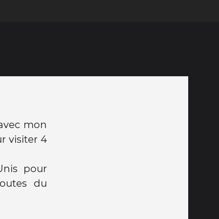
r avec mon
 visiter 4
Unis pour
routes du