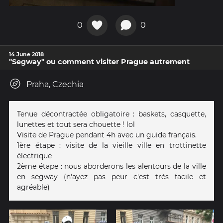
0
0
14 June 2018
"Segway" ou comment visiter Prague autrement
Praha, Czechia
Tenue décontractée obligatoire : baskets, casquette,
lunettes et tout sera chouette ! lol
Visite de Prague pendant 4h avec un guide français.
1ère étape : visite de la vieille ville en trottinette
électrique
2ème étape : nous aborderons les alentours de la ville
en segway (n'ayez pas peur c'est très facile et
agréable)