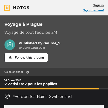
Sign in
NOTOS
Try it for free!
Voyage à Prague
Voyage de tout l'équipe 2M
Published by
Gaume_S
on June 22nd 2018
Follow this album
Go to chapter
14 June 2018
V Zatisi : rdv pour les papilles
Yverdon-les-Bains, Switzerland