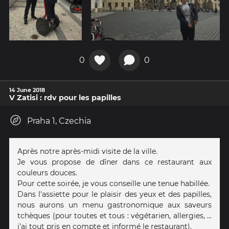
0
0
14 June 2018
V Zatisi : rdv pour les papilles
Praha 1, Czechia
Après notre après-midi visite de la ville.
Je vous propose de dîner dans ce restaurant aux
couleurs douces.
Pour cette soirée, je vous conseille une tenue habillée.
Dans l'assiette pour le plaisir des yeux et des papilles,
nous aurons un menu gastronomique aux saveurs
tchèques (pour toutes et tous : végétarien, allergies, ...
j'ai tout pris en compte et informé le restaurant).