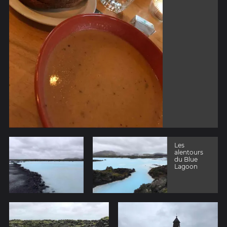
Les
alentours
du Blue
Lagoon