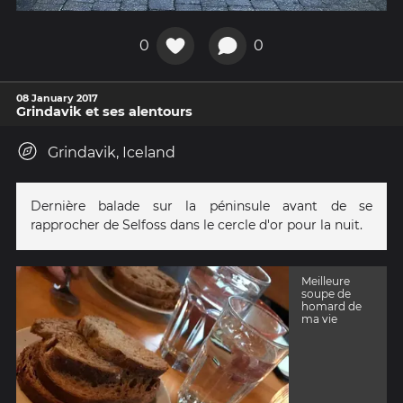
0
0
08 January 2017
Grindavik et ses alentours
Grindavik, Iceland
Dernière balade sur la péninsule avant de se
rapprocher de Selfoss dans le cercle d'or pour la nuit.
Meilleure
soupe de
homard de
ma vie