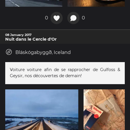
0
0
08 January 2017
Nuit dans le Cercle d'Or
Bláskógabyggð, Iceland
Voiture voiture afin de se rapprocher de Gulfoss &
Geysir, nos découvertes de demain!