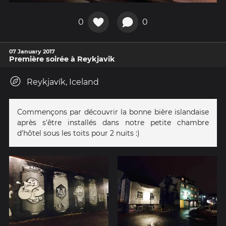
0
0
07 January 2017
Première soirée à Reykjavik
Reykjavík, Iceland
Commençons par découvrir la bonne bière islandaise
après s'être installés dans notre petite chambre
d'hôtel sous les toits pour 2 nuits :)