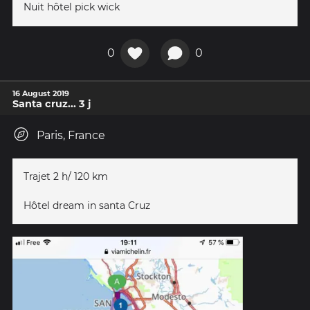
Nuit hôtel pick wick
0
0
16 August 2019
Santa cruz... 3 j
Paris, France
Trajet 2 h/ 120 km
Hôtel dream in santa Cruz