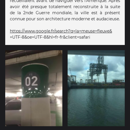
recueillaient avant de naviguer vers l'Amérique. Après
avoir été presque totalement reconstruite à la suite
de la 2nde Guerre mondiale, la ville est à présent
connue pour son architecture moderne et audacieuse.
https://www.google.fr/search?q=la+meuse+fleuve&
=UTF-8&oe=UTF-8&hl=fr-fr&client=safari