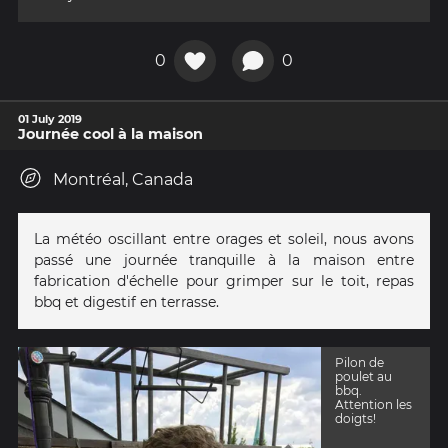
0
0
01 July 2019
Journée cool à la maison
Montréal, Canada
La météo oscillant entre orages et soleil, nous avons
passé une journée tranquille à la maison entre
fabrication d'échelle pour grimper sur le toit, repas
bbq et digestif en terrasse.
Pilon de
poulet au
bbq.
Attention les
doigts!