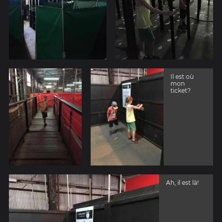
Il est où
mon
ticket?
Ah, il est là!