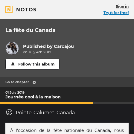
Sign in
NOTOS
Try it for free!
La fête du Canada
Published by
Carcajou
on July 4th 2019
Follow this album
Go to chapter
01 July 2019
Journée cool à la maison
Pointe-Calumet, Canada
À l'occasion de la fête nationale du Canada, nous