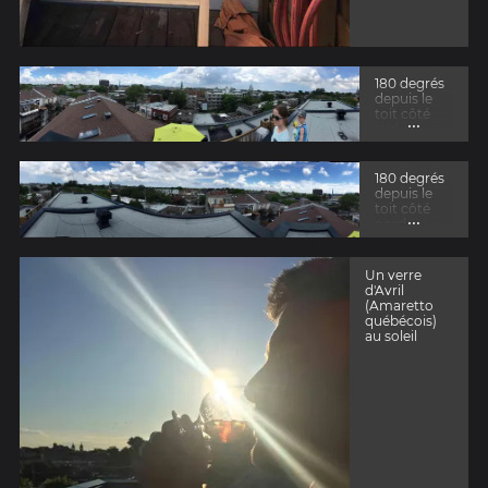
180 degrés
depuis le
toit côté
...
sud
180 degrés
depuis le
toit côté
...
nord
Un verre
d'Avril
(Amaretto
québécois)
au soleil