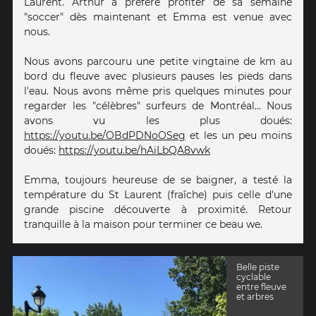
Laurent. Arthur a préféré profiter de sa semaine
"soccer" dès maintenant et Emma est venue avec
nous.
Nous avons parcouru une petite vingtaine de km au
bord du fleuve avec plusieurs pauses les pieds dans
l'eau. Nous avons même pris quelques minutes pour
regarder les "célèbres" surfeurs de Montréal... Nous
avons vu les plus doués:
https://youtu.be/OBdPDNoOSeg
et les un peu moins
doués:
https://youtu.be/hAiLbQA8vwk
Emma, toujours heureuse de se baigner, a testé la
température du St Laurent (fraîche) puis celle d'une
grande piscine découverte à proximité. Retour
tranquille à la maison pour terminer ce beau we.
Belle piste
cyclable
entre fleuve
et arbres