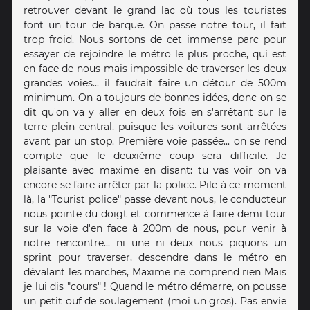
retrouver devant le grand lac où tous les touristes
font un tour de barque. On passe notre tour, il fait
trop froid. Nous sortons de cet immense parc pour
essayer de rejoindre le métro le plus proche, qui est
en face de nous mais impossible de traverser les deux
grandes voies... il faudrait faire un détour de 500m
minimum. On a toujours de bonnes idées, donc on se
dit qu'on va y aller en deux fois en s'arrêtant sur le
terre plein central, puisque les voitures sont arrêtées
avant par un stop. Première voie passée... on se rend
compte que le deuxième coup sera difficile. Je
plaisante avec maxime en disant: tu vas voir on va
encore se faire arrêter par la police. Pile à ce moment
là, la "Tourist police" passe devant nous, le conducteur
nous pointe du doigt et commence à faire demi tour
sur la voie d'en face à 200m de nous, pour venir à
notre rencontre... ni une ni deux nous piquons un
sprint pour traverser, descendre dans le métro en
dévalant les marches, Maxime ne comprend rien Mais
je lui dis "cours" ! Quand le métro démarre, on pousse
un petit ouf de soulagement (moi un gros). Pas envie