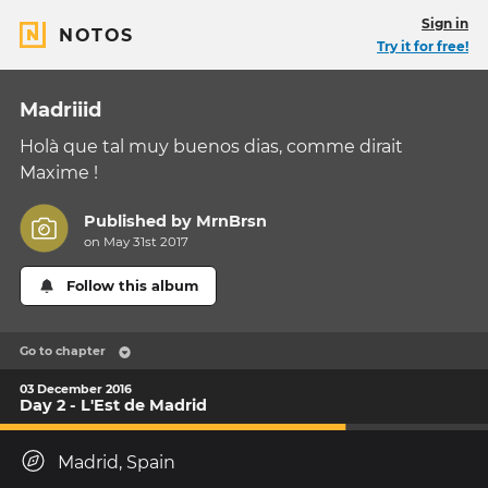
Sign in
NOTOS
Try it for free!
Madriiid
Holà que tal muy buenos dias, comme dirait
Maxime !
Published by
MrnBrsn
on May 31st 2017
Follow this album
Go to chapter
03 December 2016
Day 2 - L'Est de Madrid
Madrid, Spain