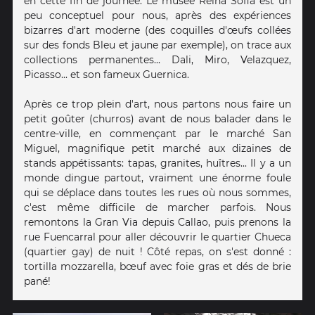
en cette fin de journée. Le musée Reina Sofia est un
peu conceptuel pour nous, après des expériences
bizarres d'art moderne (des coquilles d'œufs collées
sur des fonds Bleu et jaune par exemple), on trace aux
collections permanentes... Dali, Miro, Velazquez,
Picasso... et son fameux Guernica.
Après ce trop plein d'art, nous partons nous faire un
petit goûter (churros) avant de nous balader dans le
centre-ville, en commençant par le marché San
Miguel, magnifique petit marché aux dizaines de
stands appétissants: tapas, granites, huîtres... Il y a un
monde dingue partout, vraiment une énorme foule
qui se déplace dans toutes les rues où nous sommes,
c'est même difficile de marcher parfois. Nous
remontons la Gran Via depuis Callao, puis prenons la
rue Fuencarral pour aller découvrir le quartier Chueca
(quartier gay) de nuit ! Côté repas, on s'est donné :
tortilla mozzarella, bœuf avec foie gras et dés de brie
pané!