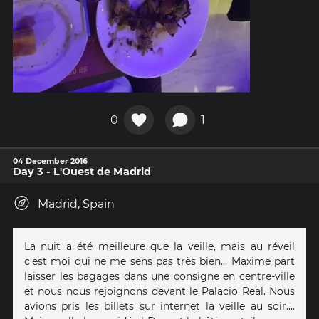
0
1
04 December 2016
Day 3 - L'Ouest de Madrid
Madrid, Spain
La nuit a été meilleure que la veille, mais au réveil
c'est moi qui ne me sens pas très bien... Maxime part
laisser les bagages dans une consigne en centre-ville
et nous nous rejoignons devant le Palacio Real. Nous
avions pris les billets sur internet la veille au soir....