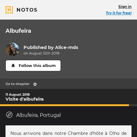
Sign in
NOTOS
Try it for free!
Albufeira
Published by
Alice-mds
on August 12th 2018
Follow this album
Go to chapter
11 August 2018
Visite d'albufeira
Albufeira, Portugal
Nous arrivons dans notre Chambre d'hôte à Olho de