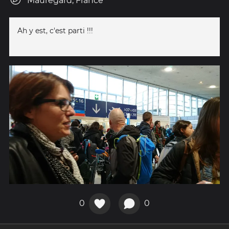
Mauregard, France
Ah y est, c'est parti !!!
0
0