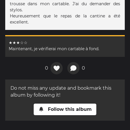
trousse dans mon cartable. J'ai du demander des
stylos.
Heureusement que le repas de la cantine a été
excellent.
★★★☆☆
Maintenant, je vérifierai mon cartable à fond.
0
0
Do not miss any update and bookmark this
album by following it!
Follow this album