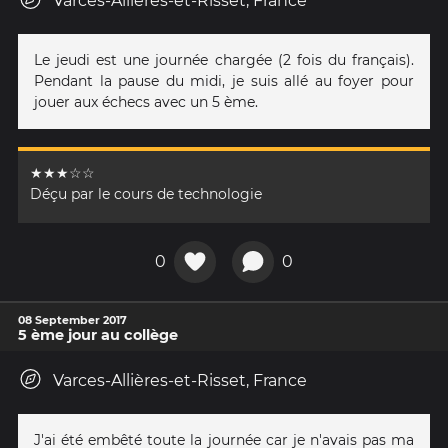
Varces-Allières-et-Risset, France
Le jeudi est une journée chargée (2 fois du français).
Pendant la pause du midi, je suis allé au foyer pour
jouer aux échecs avec un 5 ème.
★★★☆☆
Déçu par le cours de technologie
0
0
08 September 2017
5 ème jour au collège
Varces-Allières-et-Risset, France
J'ai été embêté toute la journée car je n'avais pas ma