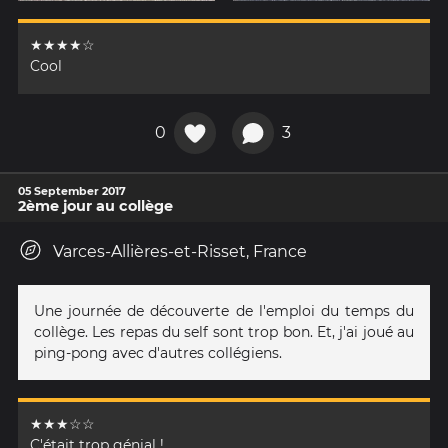
★★★★☆
Cool
0
3
05 September 2017
2ème jour au collège
Varces-Allières-et-Risset, France
Une journée de découverte de l'emploi du temps du
collège. Les repas du self sont trop bon. Et, j'ai joué au
ping-pong avec d'autres collégiens.
★★★☆☆
C'était trop génial !