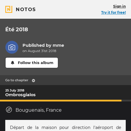
Sign in
NOTOS
Try it for free!
Été 2018
Published by
mme
on August 31st 2018
Follow this album
Go to chapter
25 July 2018
Ombrosgialos
Bouguenais, France
Départ de la maison pour direction l'aéroport de