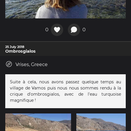
0
0
25 July 2018
Ombrosgialos
Vrises, Greece
Suite à cela, nous avons passez quelque temps au
village de Vamos puis nous nous sommes rendu à la
crique d'ombrosgialos, avec de l'eau turquoise
magnifique !