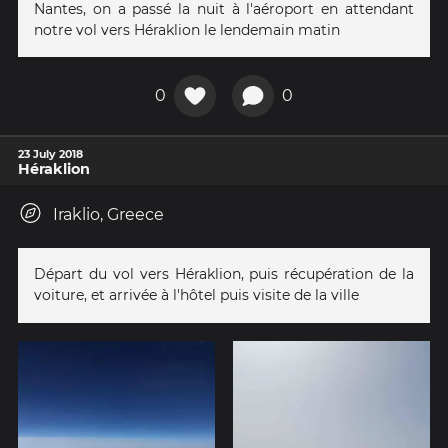
Nantes, on a passé la nuit à l'aéroport en attendant
notre vol vers Héraklion le lendemain matin
0
0
23 July 2018
Héraklion
Iraklio, Greece
Départ du vol vers Héraklion, puis récupération de la
voiture, et arrivée à l'hôtel puis visite de la ville