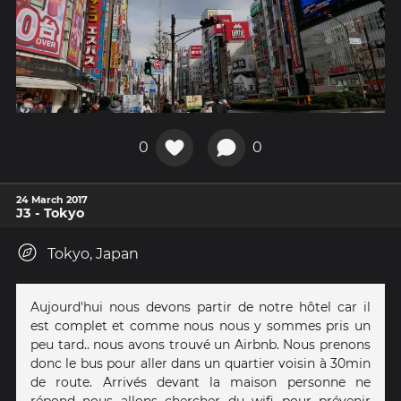
0
0
24 March 2017
J3 - Tokyo
Tokyo, Japan
Aujourd'hui nous devons partir de notre hôtel car il
est complet et comme nous nous y sommes pris un
peu tard.. nous avons trouvé un Airbnb. Nous prenons
donc le bus pour aller dans un quartier voisin à 30min
de route. Arrivés devant la maison personne ne
répond nous allons chercher du wifi pour prévenir