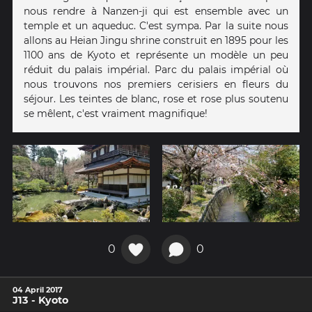
nous rendre à Nanzen-ji qui est ensemble avec un
temple et un aqueduc. C'est sympa. Par la suite nous
allons au Heian Jingu shrine construit en 1895 pour les
1100 ans de Kyoto et représente un modèle un peu
réduit du palais impérial. Parc du palais impérial où
nous trouvons nos premiers cerisiers en fleurs du
séjour. Les teintes de blanc, rose et rose plus soutenu
se mêlent, c'est vraiment magnifique!
0
0
04 April 2017
J13 - Kyoto