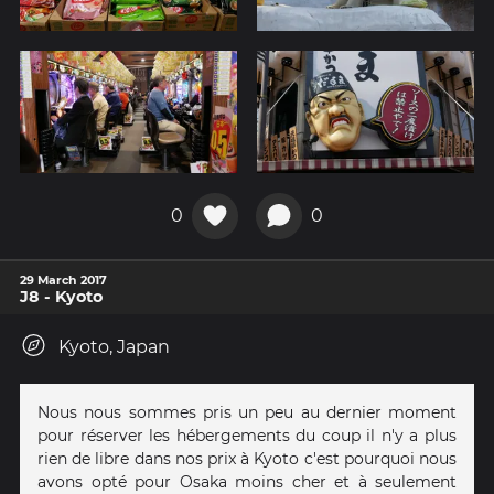
0
0
29 March 2017
J8 - Kyoto
Kyoto, Japan
Nous nous sommes pris un peu au dernier moment
pour réserver les hébergements du coup il n'y a plus
rien de libre dans nos prix à Kyoto c'est pourquoi nous
avons opté pour Osaka moins cher et à seulement