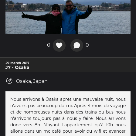
0
0
29 March 2017
J7 - Osaka
Osaka, Japan
Nous arrivons à Osaka après une mauvaise nuit, nous
n'avons pas beaucoup dormi. Après 4 mois de voyage
et de nombreuses nuits dans des trains ou bus nous
n'arrivons toujours pas à nous y faire. Nous arrivons
donc vers 8h. N'ayant l'appartement qu'à 10h nous
allons dans un mc café pour avoir du wifi et avancer