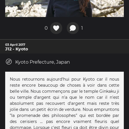
0
1
03 April 2017
J12 - Kyoto
Kyoto Prefecture, Japan
Nous retournons aujourd'hui pour Kyoto car il nous
reste encore beaucoup de choses à voir dans cette
belle ville. Nous commençons par le temple Ginkaku ji
ou temple d'argent qui n'a que le nom car il n'est
absolument pas recouvert d'argent mais reste très
jolie dans un petit écrin de verdure. Nous empruntons
"la promenade des philosophes" qui est bordée par
des cerisiers ... pas encore vraiment fleuris quel
dommage. Lorsque c'est fleuri ça doit être divin pour