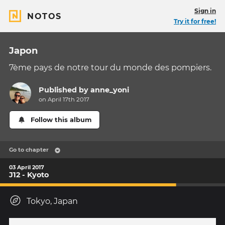
Sign in
NOTOS
Try it for free!
Japon
7ème pays de notre tour du monde des pompiers.
Published by
anne_yoni
on April 17th 2017
Follow this album
Go to chapter
03 April 2017
J12 - Kyoto
Tokyo, Japan