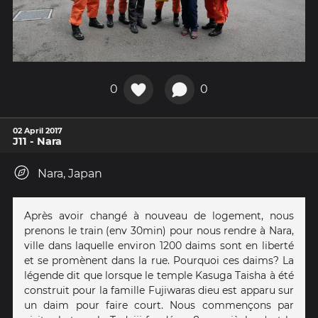
0
0
02 April 2017
J11 - Nara
Nara, Japan
Après avoir changé à nouveau de logement, nous
prenons le train (env 30min) pour nous rendre à Nara,
ville dans laquelle environ 1200 daims sont en liberté
et se promènent dans la rue. Pourquoi ces daims? La
légende dit que lorsque le temple Kasuga Taisha à été
construit pour la famille Fujiwaras dieu est apparu sur
un daim pour faire court. Nous commençons par