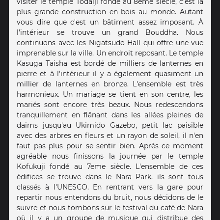
visiter le temple Todaiji fondé au 8eme siècle, c'est la
plus grande construction en bois au monde. Autant
vous dire que c'est un bâtiment assez imposant. À
l'intérieur se trouve un grand Bouddha. Nous
continuons avec les Nigatsudo Hall qui offre une vue
imprenable sur la ville. Un endroit reposant. Le temple
Kasuga Taisha est bordé de milliers de lanternes en
pierre et à l'intérieur il y a également quasiment un
millier de lanternes en bronze. L'ensemble est très
harmonieux​. Un mariage se tient en son centre, les
mariés sont encore très beaux. Nous redescendons
tranquillement en flânant dans les allées pleines de
daims jusqu'au Ukimido Gazebo, petit lac paisible
avec des arbres en fleurs et un rayon de soleil, il n'en
faut pas plus pour se sentir bien. Après ce moment
agréable nous finissons la journée par le temple
Kofukuji fondé au 7eme siècle. L'ensemble de ces
édifices se trouve dans le Nara Park, ils sont tous
classés à l'UNESCO. En rentrant vers la gare pour
repartir nous entendons du bruit, nous décidons de le
suivre et nous tombons sur le festival du café de Nara
où il y a un groupe de musique qui distribue des