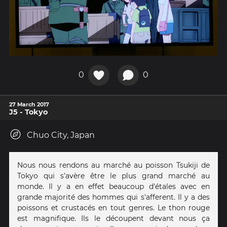
0
0
27 March 2017
J5 - Tokyo
Chuo City, Japan
Nous nous rendons au marché au poisson Tsukiji de
Tokyo qui s'avère être le plus grand marché au
monde. Il y a en effet beaucoup d'étales avec en
grande majorité des hommes qui s'afferent. Il y a des
poissons et crustacés en tout genres. Le thon rouge
est magnifique. Ils le découpent devant nous ça