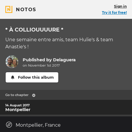
Sign in
NOTOS
Try it for free!
* À COLLIOUUUURE *
Une semaine entre amis, team Hulie's & team
Anastie's !
Published by
Delaguera
on November 1st 2017
Follow this album
Go to chapter
14 August 2017
Montpellier
Montpellier, France