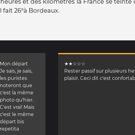
s heures et des kilomètres la France se teinte 
 Il fait 26°à Bordeaux.
Mon départ
★★☆☆☆
Je sais, je sais,
Rester passif sur plusieurs h
les puristes
plaisir. Ceci dit c'est confort
noteront que
c'est la même
photo qu'hier.
C'est vrai! Mais
c'est le même
départ bis
repetita