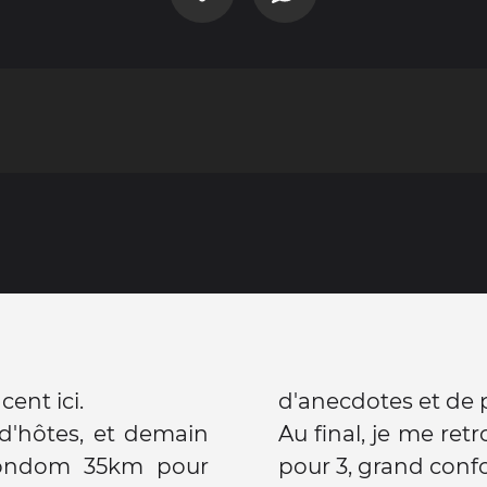
ent ici.
d'anecdotes et de
 d'hôtes, et demain
Au final, je me re
Condom 35km pour
pour 3, grand confo