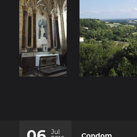
06
Jul
Condom