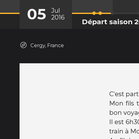
05
Jul
2016
Départ saison 2
Cergy, France
C'est parti
Mon fils
bon voya
Il est 6h
train à M