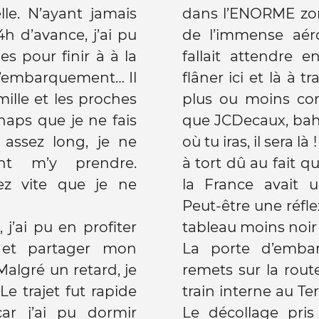
le. N’ayant jamais
dans l’ENORME zon
4h d’avance, j’ai pu
de l’immense aér
es pour finir à à la
fallait attendre 
d’embarquement… Il
flâner ici et là à 
mille et les proches
plus ou moins con
snaps que je ne fais
que JCDecaux, bah
 assez long, je ne
où tu iras, il sera l
nt m’y prendre.
à tort dû au fait qu
ez vite que je ne
la France avait 
.
Peut-être une réfle
 j’ai pu en profiter
tableau moins noir 
 et partager mon
La porte d’emba
Malgré un retard, je
remets sur la route
Le trajet fut rapide
train interne au Ter
r j’ai pu dormir
Le décollage pri