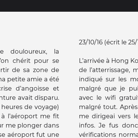
23/10/16 (écrit le 25/
e douloureux, la
’on chérit pour se
L’arrivée à Hong Ko
rtir de sa zone de
de l’atterrissage, 
a petite amie a été
indiqué sur les mo
rise d’angoisse et
malgré que je pu
nture avait disparu.
avec le wifi gratui
3 heures de voyage)
malgré tout. Après 
à l’aéroport me fit
me dirigeai vers 
our me plonger dans
infos. Je fus don
e aéroport fut une
vérifications norma