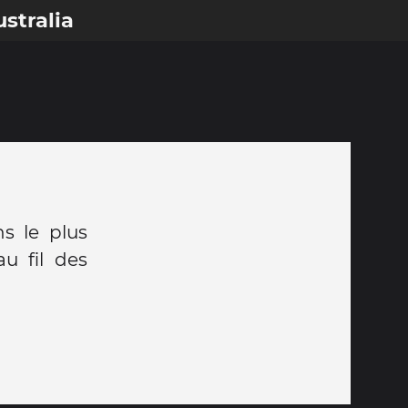
stralia
s le plus
u fil des