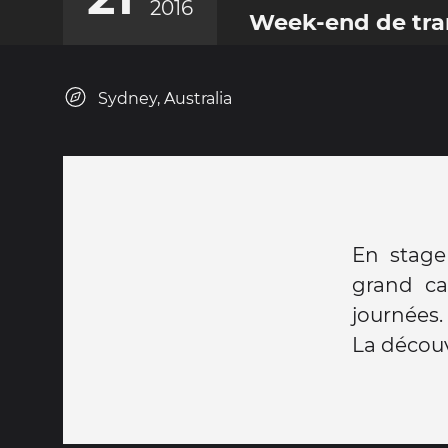
2016
Week-end de tran
Sydney, Australia
En stage
grand ca
journées.
La découv