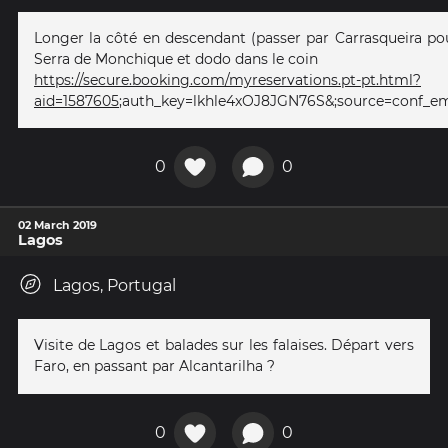
Longer la côté en descendant (passer par Carrasqueira pou
Serra de Monchique et dodo dans le coin
https://secure.booking.com/myreservations.pt-pt.html?
aid=1587605
;auth_key=lkhle4xOJ8JGN76S&;source=conf_em
0
0
02 March 2019
Lagos
Lagos, Portugal
Visite de Lagos et balades sur les falaises. Départ vers
Faro, en passant par Alcantarilha ?
0
0