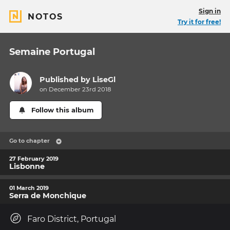
Sign in
NOTOS
Try it for free!
Semaine Portugal
Published by
LiseGl
on December 23rd 2018
Follow this album
Go to chapter
27 February 2019
Lisbonne
01 March 2019
Serra de Monchique
Faro District, Portugal