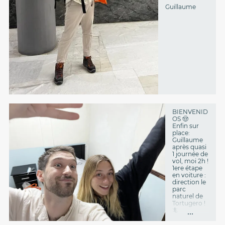
Guillaume
BIENVENID
OS 🤠
Enfin sur
place:
Guillaume
après quasi
1 journée de
vol, moi 2h !
1ere étape
en voiture :
direction le
parc
naturel de
Tortugero !
...
🦎
A