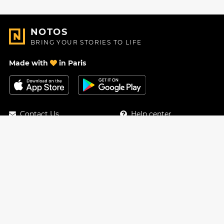
NOTOS
BRING YOUR STORIES TO LIFE
Made with
in Paris
Contact Us
Help center
About Us
Blog
Roadmap
Pricing
Mastodon
Notos Gift Card
Facebook
Privacy
Instagram
Legal
Terms & Conditions