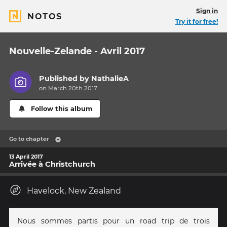
Sign in
NOTOS
Try it for free!
Nouvelle-Zelande - Avril 2017
Published by
NathalieA
on March 20th 2017
Follow this album
Go to chapter
13 April 2017
Arrivée à Christchurch
Havelock, New Zealand
Nous sommes partis pour un road trip de trois