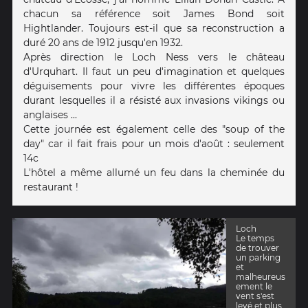
chacun sa référence soit James Bond soit
Hightlander. Toujours est-il que sa reconstruction a
duré 20 ans de 1912 jusqu'en 1932.
Après direction le Loch Ness vers le château
d'Urquhart. Il faut un peu d'imagination et quelques
déguisements pour vivre les différentes époques
durant lesquelles il a résisté aux invasions vikings ou
anglaises ...
Cette journée est également celle des "soup of the
day" car il fait frais pour un mois d'août : seulement
14c
L'hôtel a même allumé un feu dans la cheminée du
restaurant !
Loch
Le temps
de trouver
un parking
et
malheureus
ement le
vent s'est
levé et plus