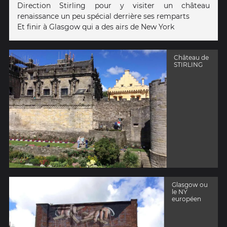
Direction Stirling pour y visiter un château
renaissance un peu spécial derrière ses remparts
Et finir à Glasgow qui a des airs de New York
Château de
STIRLING
Glasgow ou
le NY
européen