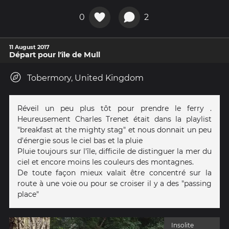
0
2
11 August 2017
Départ pour l'île de Mull
Tobermory, United Kingdom
Réveil un peu plus tôt pour prendre le ferry .
Heureusement Charles Trenet était dans la playlist
"breakfast at the mighty stag" et nous donnait un peu
d'énergie sous le ciel bas et la pluie
Pluie toujours sur l'île, difficile de distinguer la mer du
ciel et encore moins les couleurs des montagnes.
De toute façon mieux valait être concentré sur la
route à une voie ou pour se croiser il y a des "passing
place"
Insolite