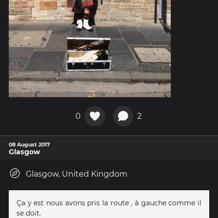
0
2
08 August 2017
Glasgow
Glasgow, United Kingdom
Ça y est nous avons pris la route , à gauche comme il
se doit.