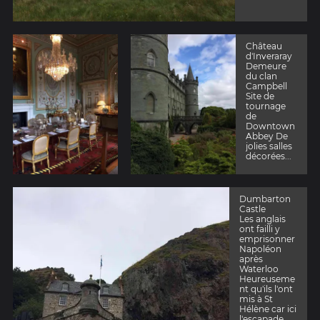
Château
d'Inveraray
Demeure
du clan
Campbell
Site de
tournage
de
Downtown
Abbey De
jolies salles
décorées...
Dumbarton
Castle
Les anglais
ont failli y
emprisonner
Napoléon
après
Waterloo
Heureuseme
nt qu'ils l'ont
mis à St
Hélène car ici
l'escapade