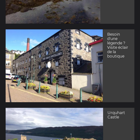
Besoin
d'une
légende ?
Visite éclair
de la
boutique
Urquhart
Castle