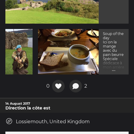
Soup of the
day
Ici on la
mange
avec du
pain beurre
Spéciale
dédicace à
mon arrière
...
grand mère
!
0
2
14 August 2017
Direction la côte est
Lossiemouth, United Kingdom