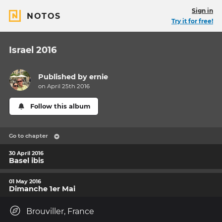
Sign in
NOTOS
Try it for free!
Israel 2016
Published by
ernie
on April 25th 2016
Follow this album
Go to chapter
30 April 2016
Basel ibis
01 May 2016
Dimanche 1er Mai
Brouviller, France