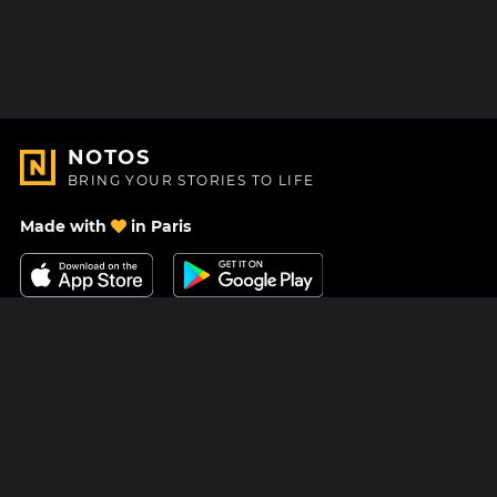
NOTOS
BRING YOUR STORIES TO LIFE
Made with
in Paris
Contact Us
Help center
About Us
Blog
Roadmap
Pricing
Mastodon
Notos Gift Card
Facebook