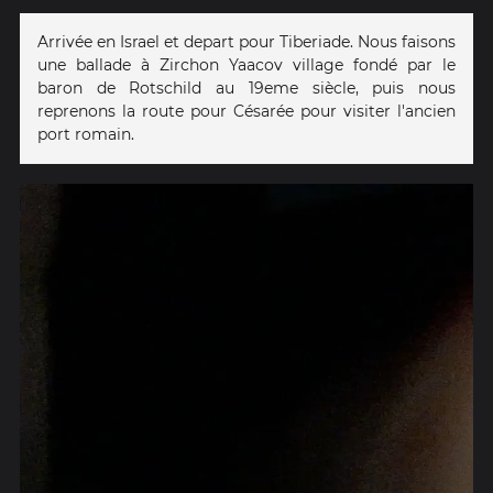
Arrivée en Israel et depart pour Tiberiade. Nous faisons
une ballade à Zirchon Yaacov village fondé par le
baron de Rotschild au 19eme siècle, puis nous
reprenons la route pour Césarée pour visiter l'ancien
port romain.