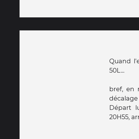
Quand l'e
50L...
bref, en 
décalage
Départ l
20H55, ar