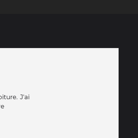
ture. J'ai
re