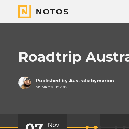
NOTOS
Roadtrip Austra
Published by
Australiabymarion
on March 1st 2017
07
Nov