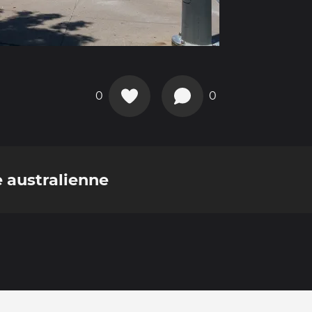
0
0
e australienne