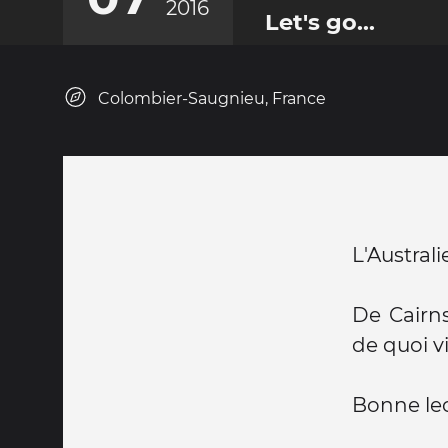
2016
Let's go...
Colombier-Saugnieu, France
L'Australie
De Cairns
de quoi v
Bonne le