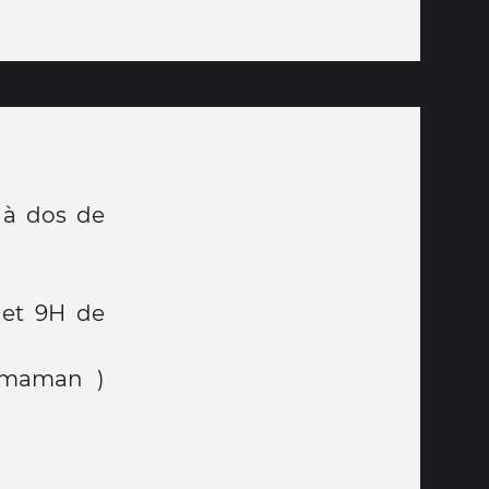
c à dos de
s et 9H de
e maman )