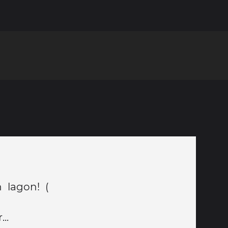
n lagon! (
..