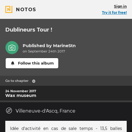
Sign in
NOTOS
Try it for free!
Dublineurs Tour !
Published by
MarineStn
on September 24th 2017
Follow this album
Go to chapter
24 November 2017
Wax museum
Villeneuve-d'Ascq, France
Idée d'activité en cas de sale temps - 13,5 balles