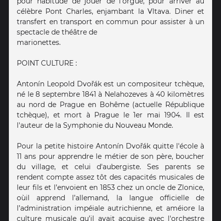
pour habitude de jouer de l'orgue, pour arriver au
célèbre Pont Charles, enjambant la Vltava. Diner et
transfert en transport en commun pour assister à un
spectacle de théâtre de
marionettes.
POINT CULTURE :
Antonín Leopold Dvořák est un compositeur tchèque,
né le 8 septembre 1841 à Nelahozeves à 40 kilomètres
au nord de Prague en Bohême (actuelle République
tchèque), et mort à Prague le 1er mai 1904. Il est
l'auteur de la Symphonie du Nouveau Monde.
Pour la petite histoire Antonín Dvořák quitte l'école à
11 ans pour apprendre le métier de son père, boucher
du village, et celui d'aubergiste. Ses parents se
rendent compte assez tôt des capacités musicales de
leur fils et l’envoient en 1853 chez un oncle de Zlonice,
oùil apprend l’allemand, la langue officielle de
l’administration impéiale autrichienne, et améiore la
culture musicale qu’il avait acquise avec l'orchestre