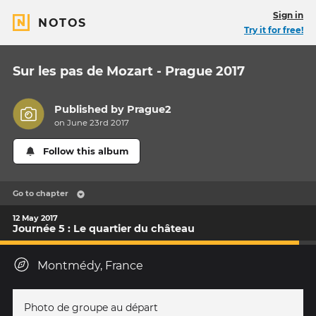
Sign in
NOTOS
Try it for free!
Sur les pas de Mozart - Prague 2017
Published by
Prague2
on June 23rd 2017
Follow this album
Go to chapter
12 May 2017
Journée 5 : Le quartier du château
Montmédy, France
Photo de groupe au départ