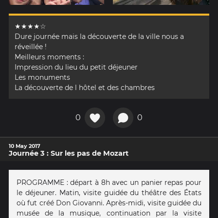
★★★★☆
Dure journée mais la découverte de la ville nous a
réveillée !
Meilleurs moments :
Impression du lieu du petit déjeuner
Les monuments
La découverte de l hôtel et des chambres
0
0
10 May 2017
Journée 3 : Sur les pas de Mozart
PROGRAMME : départ à 8h avec un panier repas pour
le déjeuner. Matin, visite guidée du théâtre des États
où fut créé Don Giovanni. Après-midi, visite guidée du
musée de la musique, continuation par la visite