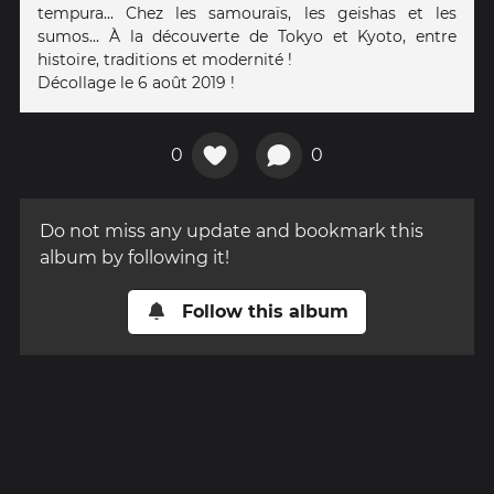
tempura... Chez les samouraïs, les geishas et les
sumos... À la découverte de Tokyo et Kyoto, entre
histoire, traditions et modernité !
Décollage le 6 août 2019 !
0
0
Do not miss any update and bookmark this
album by following it!
Follow this album