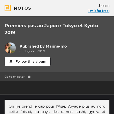
Sign in
NOTOS
Try it for free!
Premiers pas au Japon : Tokyo et Kyoto
2019
Published by
Marine-mo
on July 27th 2019
Follow this album
Go to chapter
On (re)prend le cap pour l'Asie. Voyage plus au nord
cette fois-ci, au pays des ramen, sushi, gyoza et