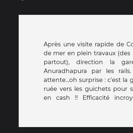
Après une visite rapide de C
réclamation à remplir, on
de mer en plein travaux (des
toupies direct !! On cherche u
partout), direction la ga
touristes et c'est parti pour
Anuradhapura par les rails
avaler les 200 kms. Mais la vie
attente...oh surprise : c'est la g
fait défiler les heures rapid
ruée vers les guichets pour 
conversations avec les 4 nauf
en cash !! Efficacité incro