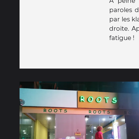
À peine 
paroles d
par les k
droite. A
fatigue !