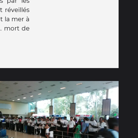
s par les
 réveillés
t la mer à
.. mort de