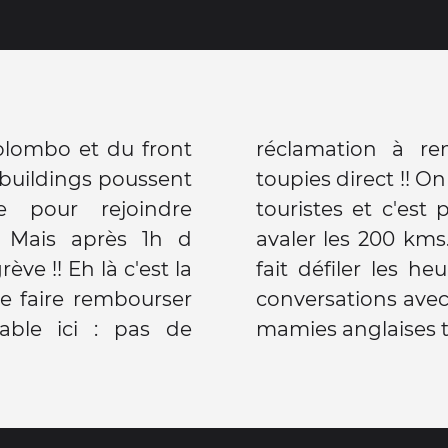
olombo et du front
 me rend les 900
 buildings poussent
n Taxi avec 4 autres
re pour rejoindre
 5h de voiture pour
. Mais après 1h d
 derrière les vitres
rève !! Eh là c'est la
ement ainsi que les
se faire rembourser
ragés du rail dont 2
yable ici : pas de
mamies anglaises t