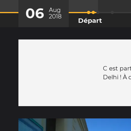
06
Aug
2018
Départ
C est par
Delhi ! À