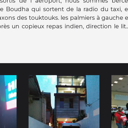
sortis de l aéroport, nous sommes bercé
e Boudha qui sortent de la radio du taxi, et
laxons des touktouks. les palmiers à gauche e
près un copieux repas indien, direction le lit.