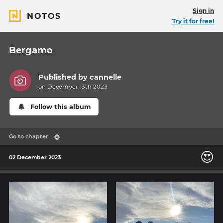
Sign in
NOTOS
Try it for free!
Bergamo
Published by
cannelle
on December 13th 2023
Follow this album
Go to chapter
😍
02 December 2023