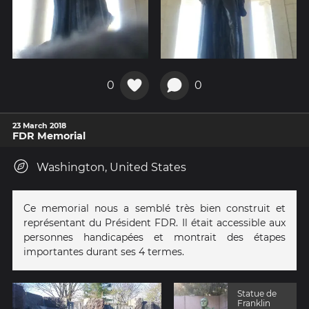
0
0
23 March 2018
FDR Memorial
Washington, United States
Ce memorial nous a semblé très bien construit et
représentant du Président FDR. Il était accessible aux
personnes handicapées et montrait des étapes
importantes durant ses 4 termes.
Statue de
Franklin