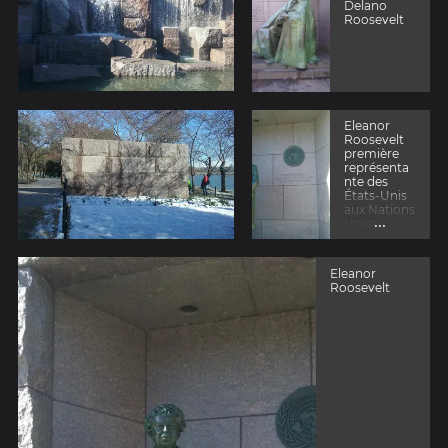
Delano
Roosevelt
Eleanor
Roosevelt
première
représenta
nte des
États-Unis
aux Nations
...
Unies
Eleanor
Roosevelt