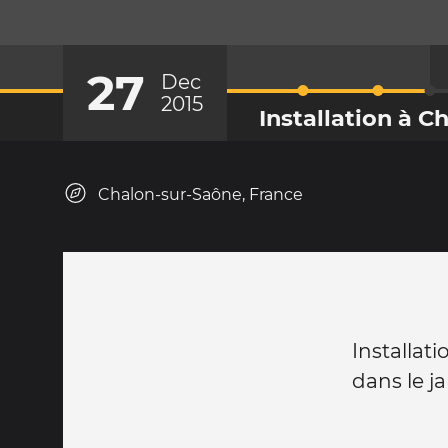
27
Dec
2015
Installation à C
Chalon-sur-Saône, France
Installat
dans le ja