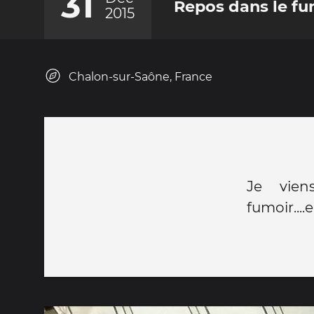
31
Repos dans le fu
2015
Chalon-sur-Saône, France
Je vien
fumoir....