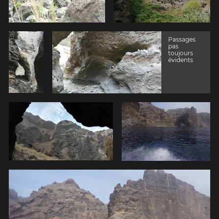
Passages
pas
toujours
évidents