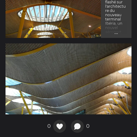
flashé sur
l'architectu
re du
nouveau
terminal
Ibéria, un
nouvel
...
aéroport
dans
l'aéroport.
0
0