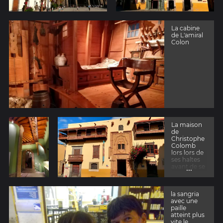
La cabine
de L'amiral
Colon
La maison
de
Christophe
Colomb
lors lors de
ses haltes
...
avant de se
lancer dans
l'Atlantique
la sangria
avec une
paille
atteint plus
vite le