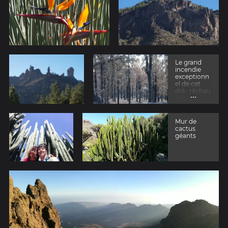
Le grand
incendie
exceptionn
el de cet
été...réchau
...
ffement
climatique
Mur de
cactus
géants