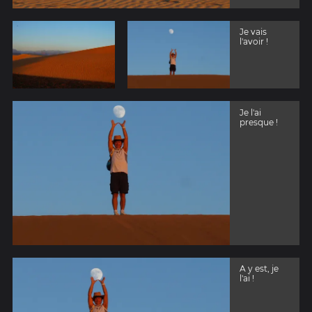
Je vais
l'avoir !
Je l'ai
presque !
A y est, je
l'ai !