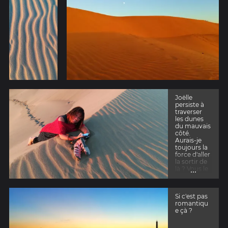
Joëlle
persiste à
traverser
les dunes
du mauvais
côté.
Aurais-je
toujours la
force d'aller
la sortir de
...
là ? Vous le
saurez en
suivant nos
prochaines
Si c'est pas
aventures
romantiqu
en Asie...
e çà ?