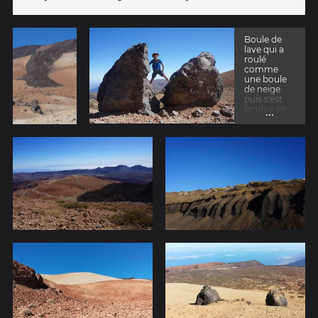
Boule de
lave qui a
roulé
comme
une boule
de neige
puis s'est
...
fendue en
refroidissan
t