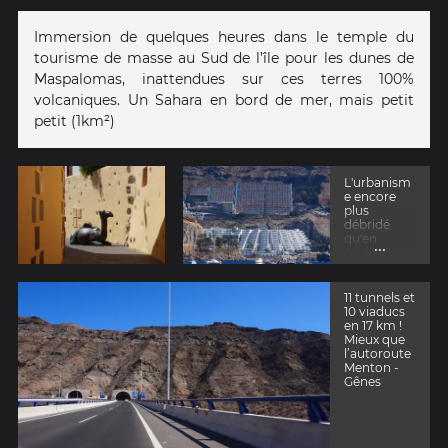
Immersion de quelques heures dans le temple du
tourisme de masse au Sud de l’île pour les dunes de
Maspalomas, inattendues sur ces terres 100%
volcaniques. Un Sahara en bord de mer, mais petit
petit (1km²)
L'urbanism
e encore
plus
débridé
qu'en
...
Andalousie
des
stations
balnéaires
11 tunnels et
10 viaducs
en 17 km !
Mieux que
l’autoroute
Menton -
Gênes